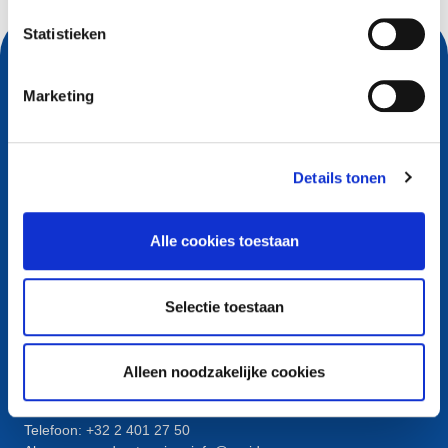
Statistieken
Marketing
Details tonen
Alle cookies toestaan
Contact
Selectie toestaan
European Registry for Internet Domains vzw (EURid)
Telecomlaan 9/7
1831
Diegem
, Belgium
Alleen noodzakelijke cookies
RPR Brussel – VAT BE 0864.240.405
Algemene vragen
Telefoon:
+32 2 401 27 50