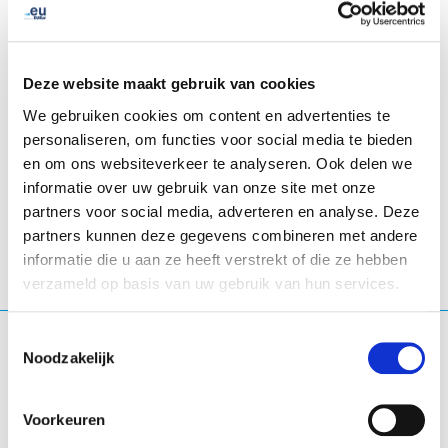
knowledge exchange, discuss shared challenges,
identify opportunities for collaboration and build
professional networks across the European ccTLD
Deze website maakt gebruik van cookies
industry.
We gebruiken cookies om content en advertenties te
personaliseren, om functies voor social media te bieden
en om ons websiteverkeer te analyseren. Ook delen we
Lyon
- Frankrijk
informatie over uw gebruik van onze site met onze
partners voor social media, adverteren en analyse. Deze
partners kunnen deze gegevens combineren met andere
informatie die u aan ze heeft verstrekt of die ze hebben
verzameld op basis van uw gebruik van hun services.
Toestemmingsselectie
Waar ben je naar op zoek?
Noodzakelijk
Zoekopdracht
Voorkeuren