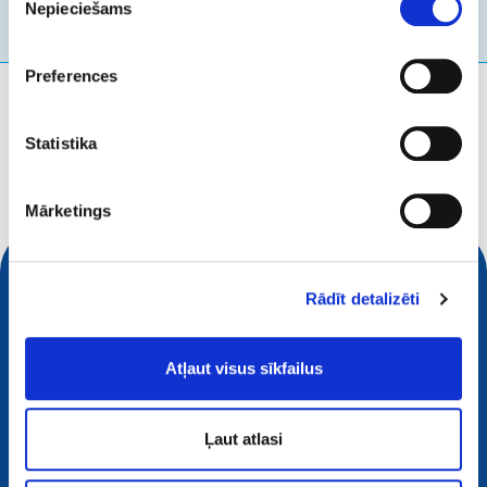
Nepieciešams
izvēle
Preferences
Ko jūs meklējat?
Meklēšanas vaicājums
Statistika
Mārketings
Rādīt detalizēti
Atļaut visus sīkfailus
Ļaut atlasi