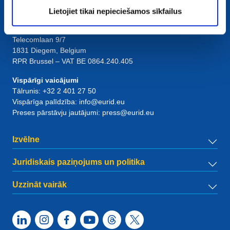
Kontaktinformācija
Lietojiet tikai nepieciešamos sīkfailus
European Registry for Internet Domains vzw (EURid)
Telecomlaan 9/7
1831
Diegem
, Belgium
RPR Brussel – VAT BE 0864.240.405
Vispārīgi vaicājumi
Tālrunis:
+32 2 401 27 50
Vispārīga palīdzība:
info@eurid.eu
Preses pārstāvju jautājumi:
press@eurid.eu
Izvēlne
Juridiskais paziņojums un politika
Uzzināt vairāk