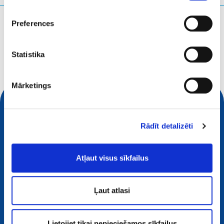
Ko jūs meklējat?
Preferences
Meklēšanas vaicājums
Statistika
Mārketings
Rādīt detalizēti
Atļaut visus sīkfailus
Ļaut atlasi
Kontaktinformācija
Lietojiet tikai nepieciešamos sīkfailus