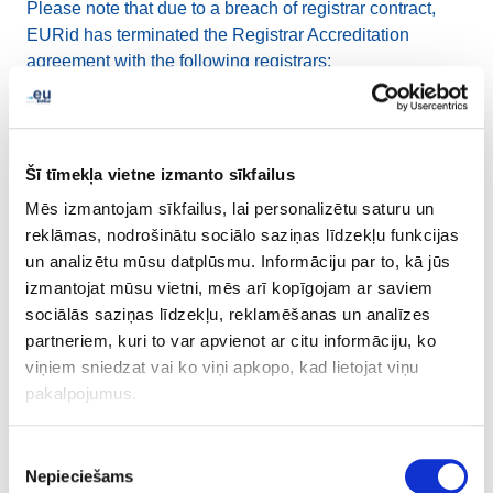
Please note that due to a breach of registrar contract,
EURid has terminated the Registrar Accreditation
agreement with the following registrars:
Net4 HK Limited
ACTIVE 24 Sp. z o.o.
Šī tīmekļa vietne izmanto sīkfailus
Should registrants of these registrars have questions
Mēs izmantojam sīkfailus, lai personalizētu saturu un
regarding their domain names, then please write to us
reklāmas, nodrošinātu sociālo saziņas līdzekļu funkcijas
via
info@euird.eu
.
un analizētu mūsu datplūsmu. Informāciju par to, kā jūs
izmantojat mūsu vietni, mēs arī kopīgojam ar saviem
sociālās saziņas līdzekļu, reklamēšanas un analīzes
partneriem, kuri to var apvienot ar citu informāciju, ko
LinkedIn
Twitter
Facebook
koplietot, izmantojot
viņiem sniedzat vai ko viņi apkopo, kad lietojat viņu
pakalpojumus.
Piekrišanas
Nepieciešams
izvēle