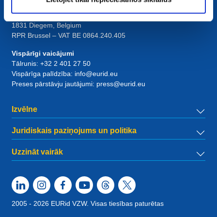
European Registry for Internet Domains vzw (EURid)
Telecomlaan 9/7
1831
Diegem
, Belgium
RPR Brussel – VAT BE 0864.240.405
Vispārīgi vaicājumi
Tālrunis:
+32 2 401 27 50
Vispārīga palīdzība:
info@eurid.eu
Preses pārstāvju jautājumi:
press@eurid.eu
Izvēlne
Juridiskais paziņojums un politika
Uzzināt vairāk
2005 - 2026 EURid VZW. Visas tiesības paturētas