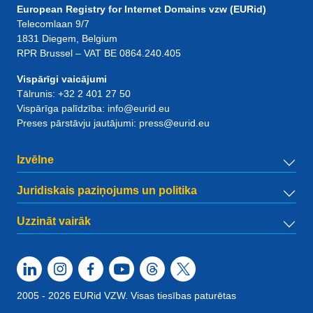
European Registry for Internet Domains vzw (EURid)
Telecomlaan 9/7
1831
Diegem
, Belgium
RPR Brussel – VAT BE 0864.240.405
Vispārīgi vaicājumi
Tālrunis:
+32 2 401 27 50
Vispārīga palīdzība:
info@eurid.eu
Preses pārstāvju jautājumi:
press@eurid.eu
Izvēlne
Juridiskais paziņojums un politika
Uzzināt vairāk
2005 - 2026 EURid VZW. Visas tiesības paturētas