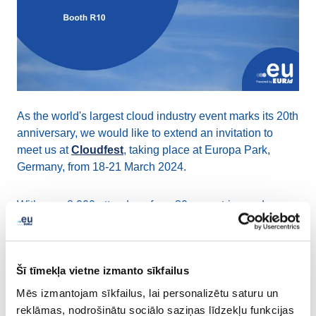
As the world's largest cloud industry event marks its 20th
anniversary, we would like to extend an invitation to
meet us at
Cloudfest
, taking place at Europa Park,
Germany, from 18-21 March 2024.
With over 8,000 attendees from 80+ countries and a
lineup of more than 250 speakers, Cloudfest promises
an experience you won't want to miss. Find us at booth
R10 throughout the four days and be sure to join us for
Šī tīmekļa vietne izmanto sīkfailus
the
Booth Party on Wednesday, 20 March, from 17:00
to 18:00
, where we'll celebrate and discuss the future of
Mēs izmantojam sīkfailus, lai personalizētu saturu un
the internet together.
reklāmas, nodrošinātu sociālo saziņas līdzekļu funkcijas