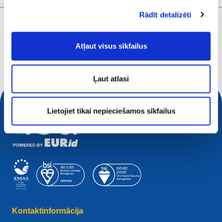
Rādīt detalizēti
Ko jūs meklējat?
Meklēšanas vaicājums
Atļaut visus sīkfailus
Ļaut atlasi
Lietojiet tikai nepieciešamos sīkfailus
Kontaktinformācija