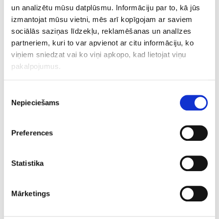
un analizētu mūsu datplūsmu. Informāciju par to, kā jūs
izmantojat mūsu vietni, mēs arī kopīgojam ar saviem
Our General Manager, Peter Janssen, and Business
sociālās saziņas līdzekļu, reklamēšanas un analīzes
Operations Manager, Hans Seeuws, along with other
partneriem, kuri to var apvienot ar citu informāciju, ko
team members, will be present at this year’s event. To
viņiem sniedzat vai ko viņi apkopo, kad lietojat viņu
schedule a meeting with us or secure your free tickets,
pakalpojumus.
please contact
kerstin.vermohlen@eurid.eu
.
Piekrišanas
We are looking forward to connecting with you at
Nepieciešams
izvēle
Cloudfest and exploring the latest trends and
innovations shaping the digital landscape.
Preferences
LinkedIn
Twitter
Facebook
koplietot, izmantojot
Statistika
Mārketings