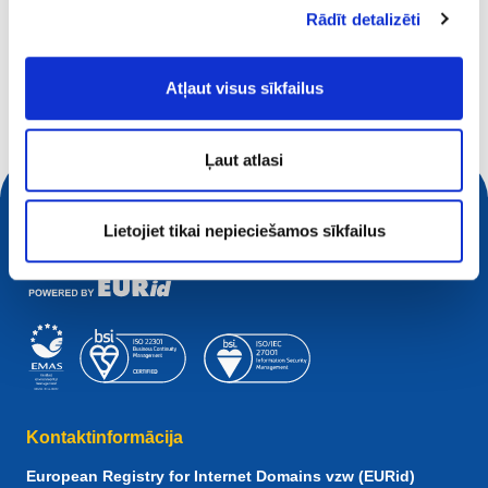
Rādīt detalizēti
Ko jūs meklējat?
Meklēšanas vaicājums
Atļaut visus sīkfailus
Ļaut atlasi
Lietojiet tikai nepieciešamos sīkfailus
Kontaktinformācija
European Registry for Internet Domains vzw (EURid)