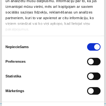
un analizētu mūsu datplūsmu. Informāciju par to, kā jūs
izmantojat mūsu vietni, mēs arī kopīgojam ar saviem
Our participation in CodeWeek 2023 spans across
sociālās saziņas līdzekļu, reklamēšanas un analīzes
Sweden, Italy, Spain, the Czech Republic, and Belgium.
partneriem, kuri to var apvienot ar citu informāciju, ko
We're eagerly looking forward to collaborating with
viņiem sniedzat vai ko viņi apkopo, kad lietojat viņu
approximately 400 students over the coming weeks.
pakalpojumus.
CodeWeek 2023 is already here, taking place from 7-22
Piekrišanas
October 2023 and we are ready for the coding
Nepieciešams
izvēle
adventures ahead!
Preferences
LinkedIn
Twitter
Facebook
koplietot, izmantojot
Statistika
Mārketings