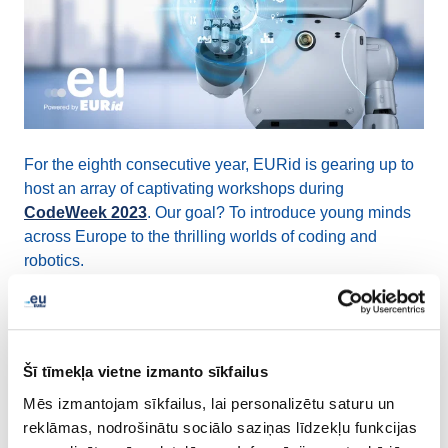
For the eighth consecutive year, EURid is gearing up to
host an array of captivating workshops during
CodeWeek 2023
. Our goal? To introduce young minds
across Europe to the thrilling worlds of coding and
robotics.
"Through CodeWeek, we have the wonderful
opportunity to equip and inspire the next generation,"
says Regina Filipová Fuchsová, EURid's Industry
Šī tīmekļa vietne izmanto sīkfailus
Relations Manager. "We're helping them build a strong
Mēs izmantojam sīkfailus, lai personalizētu saturu un
foundation of skills and knowledge that will shape their
reklāmas, nodrošinātu sociālo saziņas līdzekļu funkcijas
growth and development."