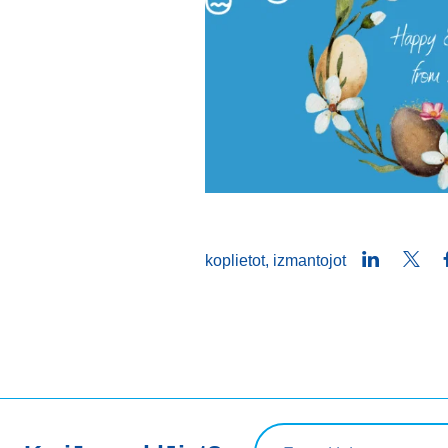
LinkedIn
Twit
koplietot, izmantojot
Meklēšanas vaicājums