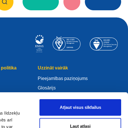
politika
Uzzināt vairāk
Pieejamības paziņojums
Glosārijs
WHOIS
Mano .eu
Atļaut visus sīkfailus
s līdzekļu
mēs arī
Ļaut atlasi
 to var