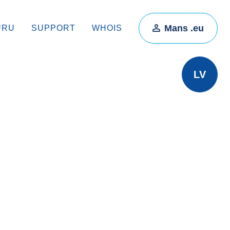
Mans .eu
ŪRU
SUPPORT
WHOIS
LV