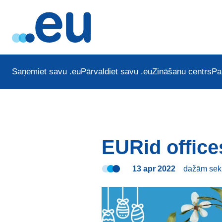
Saņemiet savu .eu
Pārvaldiet savu .eu
Zināšanu centrs
Pa
EURid office
13 apr 2022
dažām se