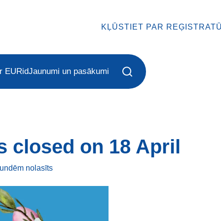
KĻŪSTIET PAR REĢISTRAT
r EURid
Jaunumi un pasākumi
s closed on 18 April
kundēm
nolasīts