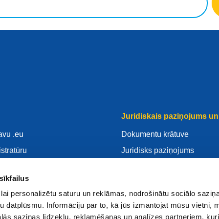
Juridiskais paziņojums un 
avu .eu
Dokumentu krātuve
istratūru
Juridisks paziņojums
savu .eu
Privātuma Politika
sīkfailus
ntrs
VDAR
lai personalizētu saturu un reklāmas, nodrošinātu sociālo saziņa
Sīkdatnes politika
u datplūsmu. Informāciju par to, kā jūs izmantojat mūsu vietni, 
 reģistratūru
Articles of Association
ās saziņas līdzekļu, reklamēšanas un analīzes partneriem, kuri