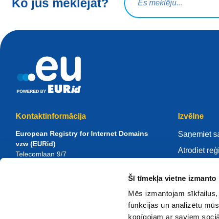
Ko jūs meklējat?
Kontaktinformācija
Izvēlne
European Registry for Internet Domains
Saņemiet s
vzw (EURid)
Atrodiet reģ
Telecomlaan 9/7
1831
Diegem
, Belgium
Pārvaldiet 
RPR Brussel – VAT BE 0864.240.405
Šī tīmekļa vietne izmanto 
Zināšanu ce
Vispārīgi vaicājumi
Mēs izmantojam sīkfailus, 
Par EURid
Tālrunis:
+32 2 401 27 50
funkcijas un analizētu mūs
Vispārīga palīdzība:
info@eurid.eu
Kļūstiet par
kopīgojam ar saviem sociāl