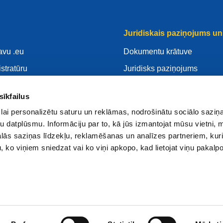
Juridiskais paziņojums un 
avu .eu
Dokumentu krātuve
istratūru
Juridisks paziņojums
savu .eu
Privātuma Politika
sīkfailus
ntrs
VDAR
lai personalizētu saturu un reklāmas, nodrošinātu sociālo saziņa
Sīkdatnes politika
u datplūsmu. Informāciju par to, kā jūs izmantojat mūsu vietni, 
 reģistratūru
Articles of Association
ās saziņas līdzekļu, reklamēšanas un analīzes partneriem, kuri
u, ko viņiem sniedzat vai ko viņi apkopo, kad lietojat viņu pakal
EURid Responsible Disclos