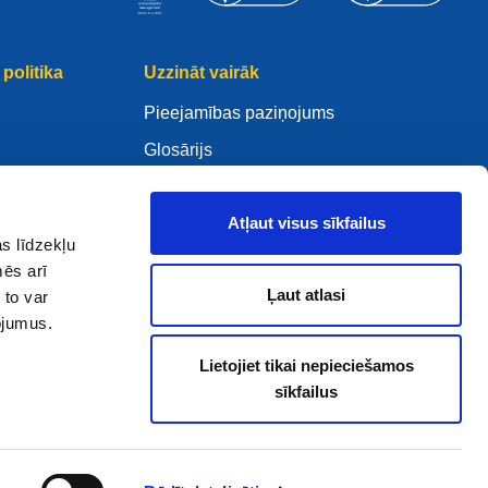
politika
Uzzināt vairāk
Pieejamības paziņojums
Glosārijs
WHOIS
Mano .eu
Atļaut visus sīkfailus
s līdzekļu
mēs arī
Ļaut atlasi
 to var
pojumus.
ure Policy
Lietojiet tikai nepieciešamos
sīkfailus
2005 - 2026 EURid VZW. Visas tiesības paturētas