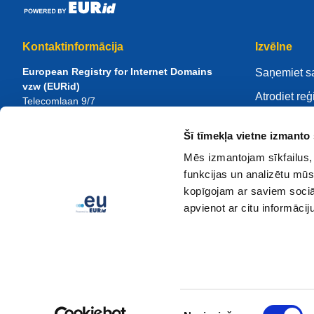
Kontaktinformācija
Izvēlne
European Registry for Internet Domains
Saņemiet s
vzw (EURid)
Atrodiet reģ
Telecomlaan 9/7
1831
Diegem
, Belgium
Pārvaldiet 
RPR Brussel – VAT BE 0864.240.405
Šī tīmekļa vietne izmanto 
Zināšanu ce
Vispārīgi vaicājumi
Mēs izmantojam sīkfailus, 
Par EURid
Tālrunis:
+32 2 401 27 50
funkcijas un analizētu mūs
Vispārīga palīdzība:
info@eurid.eu
Kļūstiet par
kopīgojam ar saviem sociāl
Preses pārstāvju jautājumi:
press@eurid.eu
apvienot ar citu informācij
Piekrišanas