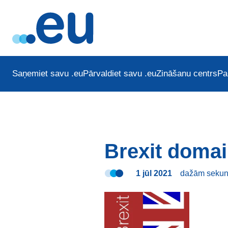
Saņemiet savu .eu
Pārvaldiet savu .eu
Zināšanu centrs
Pa
Brexit domai
1 jūl 2021
dažām seku