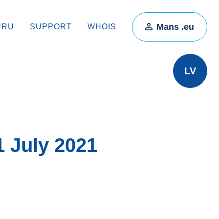
Mans .eu
ŪRU
SUPPORT
WHOIS
LV
 July 2021