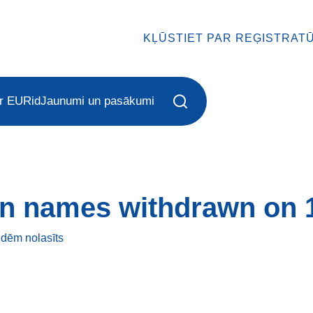
KĻŪSTIET PAR REĢISTRAT
r EURid
Jaunumi un pasākumi
n names withdrawn on 1
ndēm
nolasīts