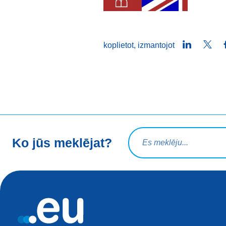
LinkedIn
Twit
koplietot, izmantojot
Meklēšanas vaicājums
Ko jūs meklējat?