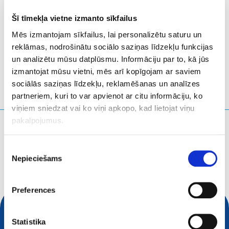
Šī tīmekļa vietne izmanto sīkfailus
Mēs izmantojam sīkfailus, lai personalizētu saturu un
Valencia
- Spānija
reklāmas, nodrošinātu sociālo saziņas līdzekļu funkcijas
un analizētu mūsu datplūsmu. Informāciju par to, kā jūs
izmantojat mūsu vietni, mēs arī kopīgojam ar saviem
sociālās saziņas līdzekļu, reklamēšanas un analīzes
partneriem, kuri to var apvienot ar citu informāciju, ko
viņiem sniedzat vai ko viņi apkopo, kad lietojat viņu
pakalpojumus.
Ko jūs meklējat?
Meklēšanas vaicājums
Piekrišanas
Nepieciešams
izvēle
Preferences
Statistika