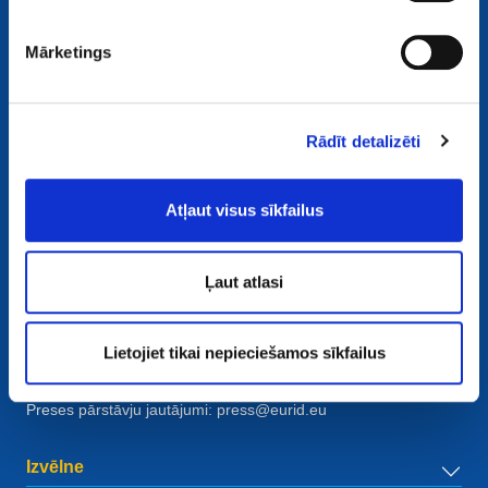
Mārketings
Rādīt detalizēti
Kontaktinformācija
Atļaut visus sīkfailus
European Registry for Internet Domains vzw (EURid)
Telecomlaan 9/7
1831
Diegem
, Belgium
Ļaut atlasi
RPR Brussel – VAT BE 0864.240.405
Vispārīgi vaicājumi
Lietojiet tikai nepieciešamos sīkfailus
Tālrunis:
+32 2 401 27 50
Vispārīga palīdzība:
info@eurid.eu
Preses pārstāvju jautājumi:
press@eurid.eu
Izvēlne