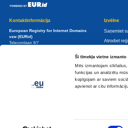
Kontaktinformācija
Izvēlne
European Registry for Internet Domains
Saņemiet s
vzw (EURid)
Atrodiet reģ
Telecomlaan 9/7
1831
Diegem
, Belgium
Pārvaldiet 
RPR Brussel – VAT BE 0864.240.405
Šī tīmekļa vietne izmanto 
Zināšanu ce
Vispārīgi vaicājumi
Mēs izmantojam sīkfailus, 
Par EURid
Tālrunis:
+32 2 401 27 50
funkcijas un analizētu mūs
Vispārīga palīdzība:
info@eurid.eu
Kļūstiet par
kopīgojam ar saviem sociāl
Preses pārstāvju jautājumi:
press@eurid.eu
apvienot ar citu informācij
Piekrišanas