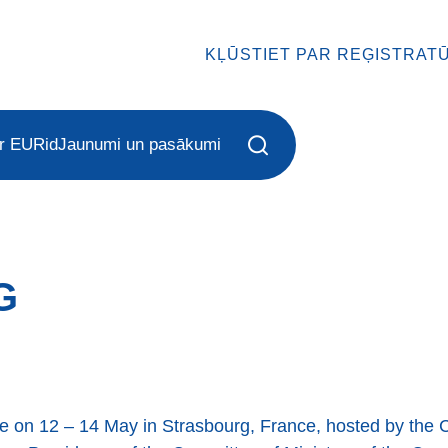
KĻŪSTIET PAR REĢISTRAT
r EURid
Jaunumi un pasākumi
G
ce on 12 – 14 May in Strasbourg, France, hosted by the C