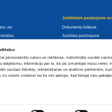
Juridiskais paziņojums un 
avu .eu
Dokumentu krātuve
istratūru
Juridisks paziņojums
savu .eu
Privātuma Politika
sīkfailus
ntrs
VDAR
lai personalizētu saturu un reklāmas, nodrošinātu sociālo saziņa
Sīkdatnes politika
u datplūsmu. Informāciju par to, kā jūs izmantojat mūsu vietni, 
 reģistratūru
Articles of Association
ās saziņas līdzekļu, reklamēšanas un analīzes partneriem, kuri
u, ko viņiem sniedzat vai ko viņi apkopo, kad lietojat viņu pakal
EURid Responsible Disclos