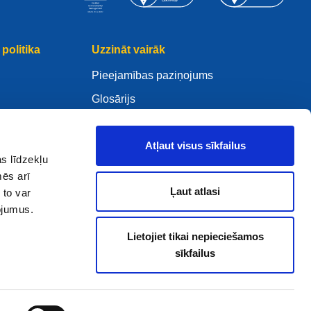
politika
Uzzināt vairāk
Pieejamības paziņojums
Glosārijs
WHOIS
Mano .eu
Atļaut visus sīkfailus
s līdzekļu
mēs arī
Ļaut atlasi
 to var
pojumus.
ure Policy
Lietojiet tikai nepieciešamos
sīkfailus
2005 - 2026 EURid VZW. Visas tiesības paturētas