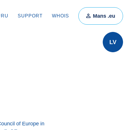
Mans .eu
ŪRU
SUPPORT
WHOIS
LV
ouncil of Europe in