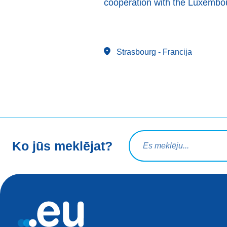
cooperation with the Luxembou
Strasbourg
- Francija
Meklēšanas vaicājums
Ko jūs meklējat?