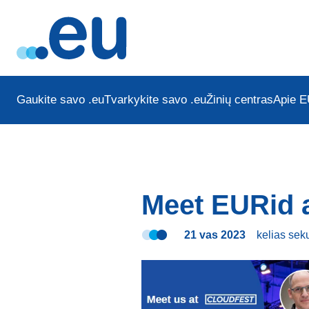
Gaukite savo .eu
Tvarkykite savo .eu
Žinių centras
Apie E
Meet EURid a
21 vas 2023
kelias se