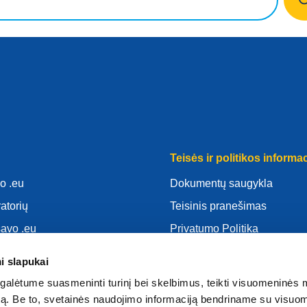
Teisės ir politikos informac
o .eu
Dokumentų saugykla
ratorių
Teisinis pranešimas
savo .eu
Privatumo Politika
as
BDAR
i slapukai
d
Slapukų politika
alėtume suasmeninti turinį bei skelbimus, teikti visuomeninės 
atoriumi
Articles of Association
autą. Be to, svetainės naudojimo informaciją bendriname su visu