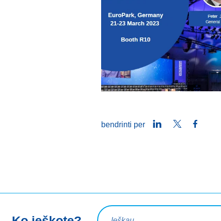
LinkedIn
Twitter
Faceb
bendrinti per
Paieškos užklausa
Ko ieškote?