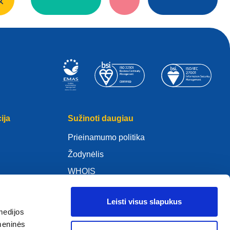
ija
Sužinoti daugiau
Prieinamumo politika
Žodynėlis
WHOIS
Mano .eu
Leisti visus slapukus
medijos
omeninės