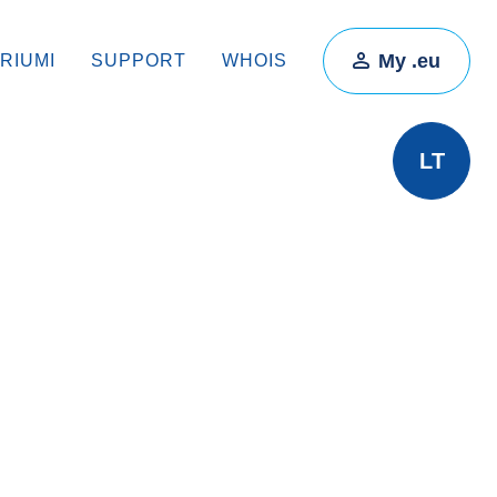
My .eu
RIUMI
SUPPORT
WHOIS
LT