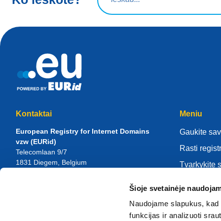
Kontaktai
Meniu
European Registry for Internet Domains
Gaukite sav
vzw (EURid)
Rasti regist
Telecomlaan 9/7
1831
Diegem
, Belgium
Tvarkykite 
RPR Brussel – VAT BE 0864.240.405
Žinių centr
Šioje svetainėje naudojam
Bendrosios užklausos
Apie EURi
Telefonas:
+32 2 401 27 50
Naudojame slapukus, kad g
Bendroji pagalba:
info@eurid.eu
Tapk registr
funkcijas ir analizuoti sr