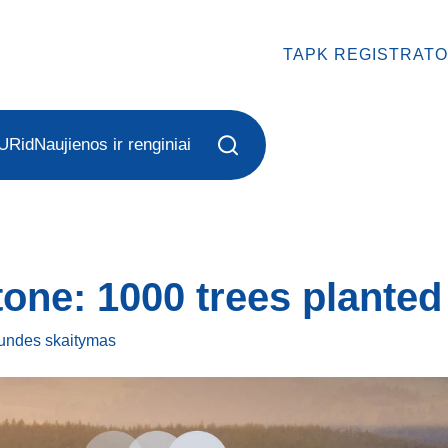
TAPK REGISTRATO
URid
Naujienos ir renginiai
one: 1000 trees planted
kundes
skaitymas