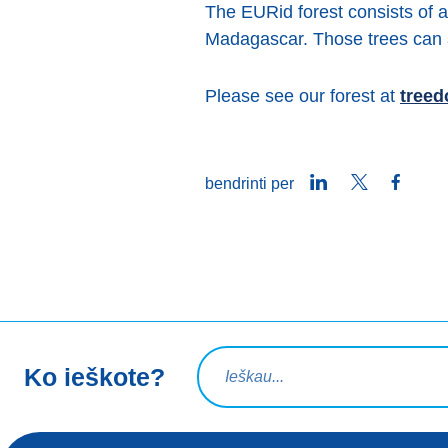
The EURid forest consists of a
Madagascar. Those trees can a
Please see our forest at
treed
LinkedIn
Twitter
Faceb
bendrinti per
Paieškos užklausa
Ko ieškote?