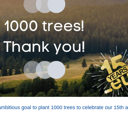
bitious goal to plant 1000 trees to celebrate our 15th 