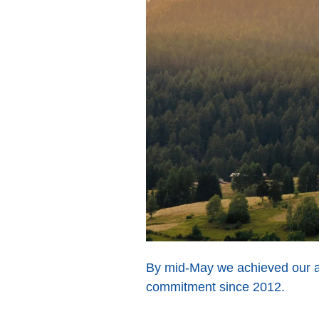
By mid-May we achieved our am
commitment since 2012.