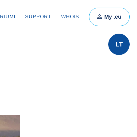
My .eu
RIUMI
SUPPORT
WHOIS
LT