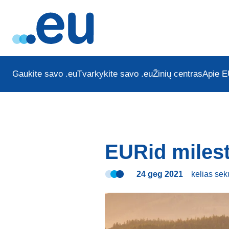
Gaukite savo .eu
Tvarkykite savo .eu
Žinių centras
Apie E
EURid milest
24 geg 2021
kelias se