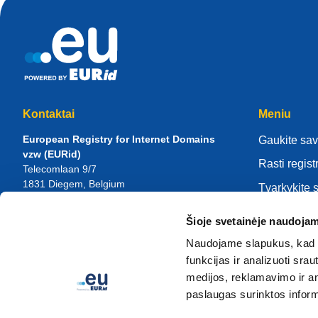
Kontaktai
Meniu
European Registry for Internet Domains
Gaukite sav
vzw (EURid)
Rasti regist
Telecomlaan 9/7
1831
Diegem
, Belgium
Tvarkykite 
RPR Brussel – VAT BE 0864.240.405
Žinių centr
Šioje svetainėje naudojam
Bendrosios užklausos
Apie EURi
Telefonas:
+32 2 401 27 50
Naudojame slapukus, kad g
Bendroji pagalba:
info@eurid.eu
Tapk registr
funkcijas ir analizuoti sr
Žiniasklaidos užklausos:
press@eurid.eu
medijos, reklamavimo ir ana
paslaugas surinktos inform