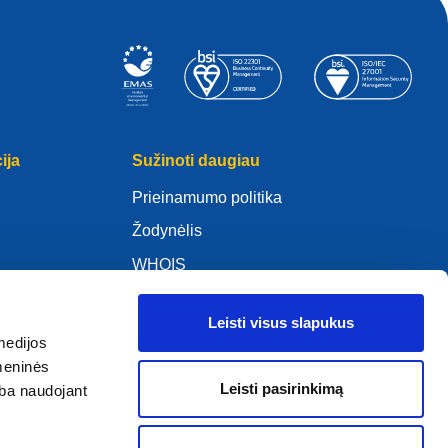
ija
Sužinoti daugiau
Prieinamumo politika
Žodynėlis
WHOIS
Mano .eu
Leisti visus slapukus
medijos
omeninės
Leisti pasirinkimą
arba naudojant
ure Policy