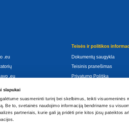
Teisės ir politikos informac
o .eu
Dokumentų saugykla
ratorių
Teisinis pranešimas
savo .eu
Privatumo Politika
as
BDAR
i slapukai
d
Slapukų politika
alėtume suasmeninti turinį bei skelbimus, teikti visuomeninės 
atoriumi
Articles of Association
autą. Be to, svetainės naudojimo informaciją bendriname su visu
lizės partneriais, kurie gali ją pridėti prie kitos jūsų pateiktos 
EURid Responsible Disclos
acijos.