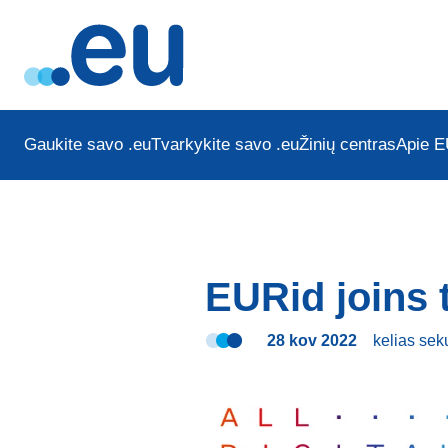
Gaukite savo .eu
Tvarkykite savo .eu
Žinių centras
Apie E
EURid joins 
28 kov 2022
kelias se