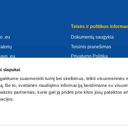
Teisės ir politikos informac
o .eu
Dokumentų saugykla
ratorių
Teisinis pranešimas
savo .eu
Privatumo Politika
as
BDAR
i slapukai
d
Slapukų politika
alėtume suasmeninti turinį bei skelbimus, teikti visuomeninės 
atoriumi
Articles of Association
autą. Be to, svetainės naudojimo informaciją bendriname su visu
lizės partneriais, kurie gali ją pridėti prie kitos jūsų pateiktos 
EURid Responsible Disclos
acijos.