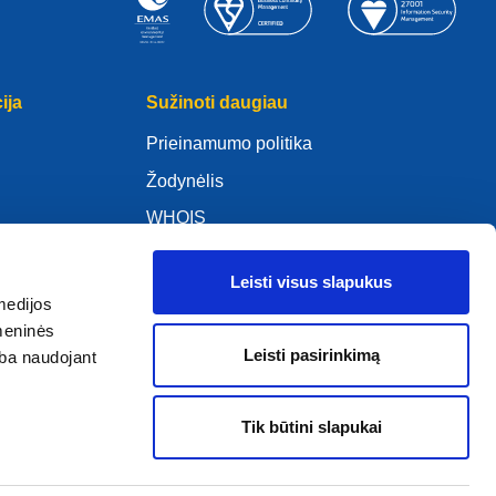
ija
Sužinoti daugiau
Prieinamumo politika
Žodynėlis
WHOIS
Mano .eu
Leisti visus slapukus
medijos
omeninės
Leisti pasirinkimą
arba naudojant
ure Policy
Tik būtini slapukai
2005–2026 EURid VZW. Visos teisės saugomos