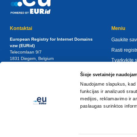
Kontaktai
Meniu
European Registry for Internet Domains
Gaukite sav
vzw (EURid)
Rasti regist
Telecomlaan 9/7
1831
Diegem
, Belgium
Tvarkykite 
RPR Brussel – VAT BE 0864.240.405
Žinių centr
Šioje svetainėje naudojam
Bendrosios užklausos
Apie EURi
Telefonas:
+32 2 401 27 50
Naudojame slapukus, kad g
Bendroji pagalba:
info@eurid.eu
Tapk registr
funkcijas ir analizuoti sr
Žiniasklaidos užklausos:
press@eurid.eu
medijos, reklamavimo ir ana
paslaugas surinktos inform