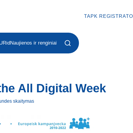
TAPK REGISTRATO
URid
Naujienos ir renginiai
the All Digital Week
kundes
skaitymas