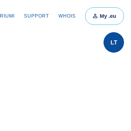
My .eu
RIUMI
SUPPORT
WHOIS
LT