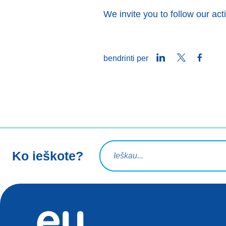
We invite you to follow our acti
LinkedIn
Twitter
Faceb
bendrinti per
Paieškos užklausa
Ko ieškote?