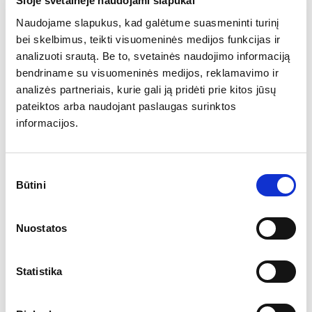
Šioje svetainėje naudojami slapukai
Naudojame slapukus, kad galėtume suasmeninti turinį
In response to this partnership, Jordi Iparraguirre,
bei skelbimus, teikti visuomeninės medijos funkcijas ir
EURid's Innovation Manager, expressed enthusiasm,
analizuoti srautą. Be to, svetainės naudojimo informaciją
stating, " EURid is proud to cooperate with the
bendriname su visuomeninės medijos, reklamavimo ir
Shadowserver Foundation in our common endeavor for
analizės partneriais, kurie gali ją pridėti prie kitos jūsų
a safer and better Internet for all. We will benefit from
pateiktos arba naudojant paslaugas surinktos
their know-how on detecting abusive domains to
informacijos.
improve even more our detection capabilities, and we
will provide Shadowserver early warning on potentially
abusive domains for their study, classification and
Sutikimo
distribution to their subscribers. It is a great win for all!"
Būtini
pasirinkimas
With this collaboration, EURid and the Shadowserver
Nuostatos
Alliance aim to advance internet security and ensure a
safer online environment for users worldwide.
Statistika
LinkedIn
Twitter
Facebook
bendrinti per