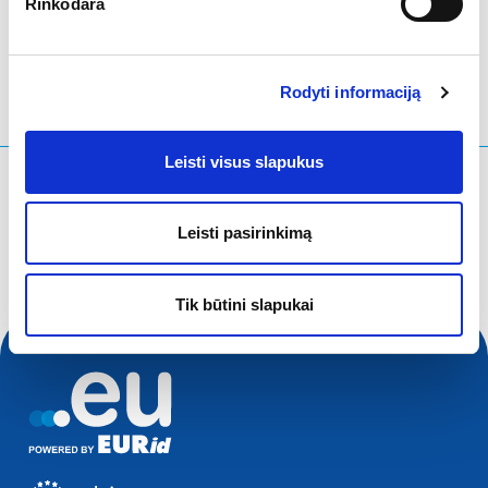
Rinkodara
Rodyti informaciją
Leisti visus slapukus
Ko ieškote?
Paieškos užklausa
Leisti pasirinkimą
Tik būtini slapukai