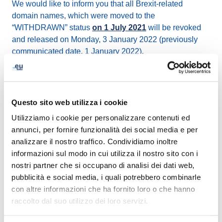
We would like to inform you that all Brexit-related
domain names, which were moved to the
“WITHDRAWN” status
on 1 July 2021
will be revoked
and released on Monday, 3 January 2022 (previously
communicated date, 1 January 2022).
About 48 000-domain names will become available for
general registration on “first come, first serve” basis. The
release of these domain names will happen in batches
Questo sito web utilizza i cookie
starting at 10:00:00 CET on 3 January 2022 and will be
Utilizziamo i cookie per personalizzare contenuti ed
finalized by the end of the day.
annunci, per fornire funzionalità dei social media e per
analizzare il nostro traffico. Condividiamo inoltre
Should you have any questions, please consult the
informazioni sul modo in cui utilizza il nostro sito con i
dedicated
Brexit page
or contact us via
info@eurid.eu
.
nostri partner che si occupano di analisi dei dati web,
pubblicità e social media, i quali potrebbero combinarle
con altre informazioni che ha fornito loro o che hanno
raccolto dal suo utilizzo dei loro servizi.
LinkedIn
Twitter
Facebook
condividi via