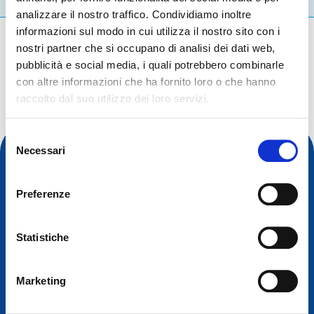
analizzare il nostro traffico. Condividiamo inoltre
informazioni sul modo in cui utilizza il nostro sito con i
Cosa stai cercando?
nostri partner che si occupano di analisi dei dati web,
pubblicità e social media, i quali potrebbero combinarle
Query di ricerca
con altre informazioni che ha fornito loro o che hanno
raccolto dal suo utilizzo dei loro servizi.
Selezione
Necessari
del
consenso
Preferenze
Statistiche
Marketing
Contatto