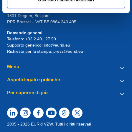
European Registry for Internet Domains vzw (EURid)
Telecomlaan 9/7
1831
Diegem
, Belgium
RPR Brussel – VAT BE 0864.240.405
Domande generali
Telefono:
+32 2 401 27 50
Supporto generico:
info@eurid.eu
Richieste per la stampa:
press@eurid.eu
Menu
Aspetti legali e politiche
Per saperne di più
2005 - 2026 EURid VZW. Tutti i diritti riservati