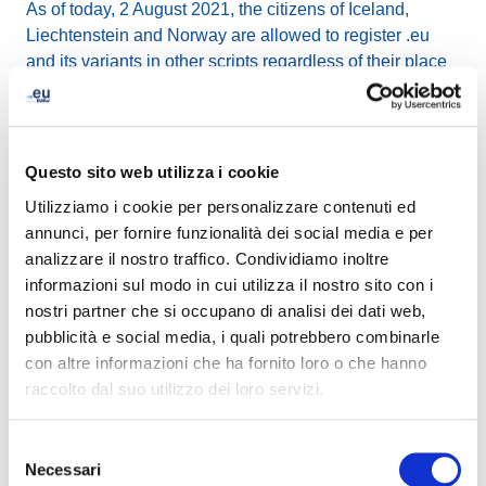
As of today, 2 August 2021, the citizens of Iceland,
Liechtenstein and Norway are allowed to register .eu
and its variants in other scripts regardless of their place
of residence.
EU citizens were granted the same eligibility in
October
2019
.
Questo sito web utilizza i cookie
Utilizziamo i cookie per personalizzare contenuti ed
The
Registration Policy and Terms and Conditions
annunci, per fornire funzionalità dei social media e per
have been amended accordingly.
analizzare il nostro traffico. Condividiamo inoltre
informazioni sul modo in cui utilizza il nostro sito con i
nostri partner che si occupano di analisi dei dati web,
pubblicità e social media, i quali potrebbero combinarle
LinkedIn
Twitter
Facebook
condividi via
con altre informazioni che ha fornito loro o che hanno
raccolto dal suo utilizzo dei loro servizi.
Selezione
Necessari
del