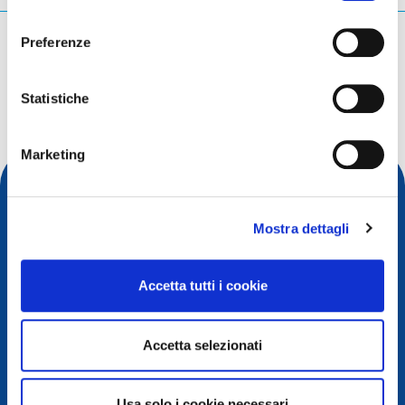
consenso
Cosa stai cercando?
Preferenze
Query di ricerca
Statistiche
Marketing
Mostra dettagli
Accetta tutti i cookie
Accetta selezionati
Contatto
Usa solo i cookie necessari