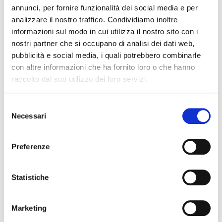
annunci, per fornire funzionalità dei social media e per
and streamlining necessary processes. Additionally,
analizzare il nostro traffico. Condividiamo inoltre
EURid launched a new
Support Platform
to improve
informazioni sul modo in cui utilizza il nostro sito con i
stakeholder support and efficiency.
nostri partner che si occupano di analisi dei dati web,
pubblicità e social media, i quali potrebbero combinarle
The
Registrar Satisfaction Survey
for 2024 revealed a
con altre informazioni che ha fornito loro o che hanno
strong Net Promoter Score (NPS) of 77%, reflecting
raccolto dal suo utilizzo dei loro servizi.
positive feedback and engagement from registrars. Key
figures for Q2 2024 include a total of 3,659,735 .eu
Selezione
registrations and 164,463 new domain registrations, with
Necessari
del
an impressive renewal rate of 83%. These figures
consenso
highlight EURid's commitment to service excellence and
innovation in the domain registry industry.
Preferenze
Statistiche
LinkedIn
Twitter
Facebook
condividi via
Marketing