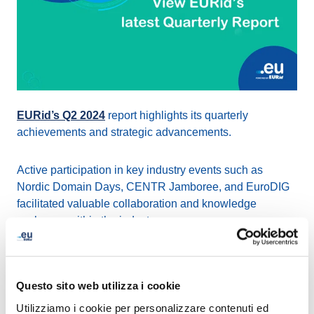
EURid’s Q2 2024
report highlights its quarterly
achievements and strategic advancements.
Active participation in key industry events such as
Nordic Domain Days, CENTR Jamboree, and EuroDIG
facilitated valuable collaboration and knowledge
exchange within the industry.
The partnership with the
Shadowserver Alliance
aims
to enhance global cybersecurity measures. The
Questo sito web utilizza i cookie
introduction of the
EURidity Data Quality
System
Utilizziamo i cookie per personalizzare contenuti ed
marked a milestone in preventing domain-related issues