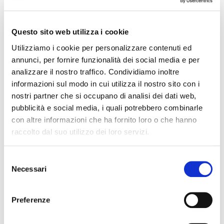
The
Registration Data Disclosure Policy
establishes the conditions under which legitimate
access seekers can request access to registration
Questo sito web utilizza i cookie
data from a domain name holder. EURid will
Utilizziamo i cookie per personalizzare contenuti ed
disclose registration data within 72 hours of
annunci, per fornire funzionalità dei social media e per
receiving a duly motivated request demonstrating a
analizzare il nostro traffico. Condividiamo inoltre
legitimate interest, or within 24 hours for urgent
informazioni sul modo in cui utilizza il nostro sito con i
cases. To streamline the process for data requests,
nostri partner che si occupano di analisi dei dati web,
we have also introduced a
new request form.
pubblicità e social media, i quali potrebbero combinarle
con altre informazioni che ha fornito loro o che hanno
The
Registration Data Verification Policy
focuses
raccolto dal suo utilizzo dei loro servizi.
on maintaining the accuracy and completeness of
registration data. Using the
EURidity platform
,
Selezione
launched in May 2024, EURid will continue to verify
Necessari
del
the registration data in its daily procedures. The
consenso
policy also clarifies that under Belgian law,
suspended domain names cannot be transferred to
Preferenze
another registrar.