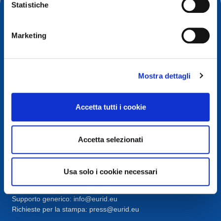
Statistiche
Marketing
Mostra dettagli
Accetta tutti i cookie
Contatto
European Registry for Internet Domains vzw (EURid)
Accetta selezionati
Telecomlaan 9/7
1831
Diegem
, Belgium
RPR Brussel – VAT BE 0864.240.405
Usa solo i cookie necessari
Domande generali
Telefono:
+32 2 401 27 50
Supporto generico:
info@eurid.eu
Richieste per la stampa:
press@eurid.eu