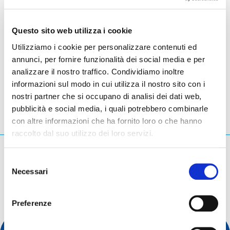
offers a multi-stakeholder learning environment with
leading international experts.
Questo sito web utilizza i cookie
Utilizziamo i cookie per personalizzare contenuti ed
annunci, per fornire funzionalità dei social media e per
Meissen
- Germania
analizzare il nostro traffico. Condividiamo inoltre
informazioni sul modo in cui utilizza il nostro sito con i
nostri partner che si occupano di analisi dei dati web,
pubblicità e social media, i quali potrebbero combinarle
con altre informazioni che ha fornito loro o che hanno
raccolto dal suo utilizzo dei loro servizi.
Cosa stai cercando?
Selezione
Necessari
Query di ricerca
del
consenso
Preferenze