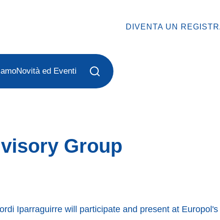
DIVENTA UN REGIST
iamo
Novità ed Eventi
dvisory Group
di Iparraguirre will participate and present at Europol