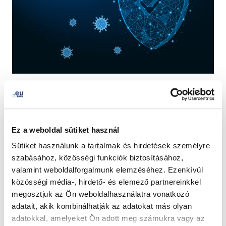
We would like to update you on the .eu domain name
check
measures
that were set in early April 2020 due to
Covid-19.
Ez a weboldal sütiket használ
The European Commission has requested us to prolong
Sütiket használunk a tartalmak és hirdetések személyre
the checks on COVID-related newly registered domain
szabásához, közösségi funkciók biztosításához,
names until 1 September 2021.
valamint weboldalforgalmunk elemzéséhez. Ezenkívül
közösségi média-, hirdető- és elemező partnereinkkel
megosztjuk az Ön weboldalhasználatra vonatkozó
Should you receive an email from EURid to verify your
adatait, akik kombinálhatják az adatokat más olyan
data, you may check this
information
to learn more
adatokkal, amelyeket Ön adott meg számukra vagy az
about what you are expected to do.