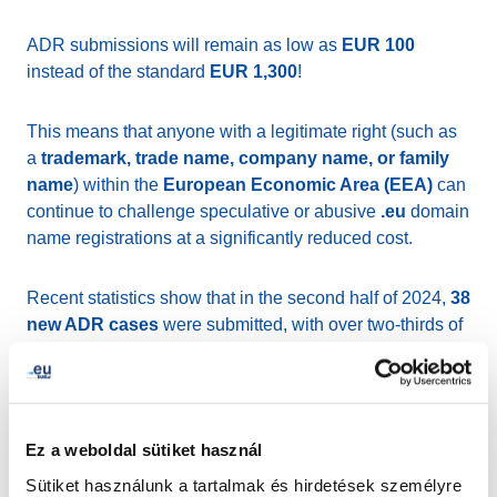
ADR submissions will remain as low as
EUR 100
instead of the standard
EUR 1,300
!
This means that anyone with a legitimate right (such as
a
trademark, trade name, company name, or family
name
) within the
European Economic Area (EEA)
can
continue to challenge speculative or abusive
.eu
domain
name registrations at a significantly reduced cost.
Recent statistics show that in the second half of 2024,
38
new ADR cases
were submitted, with over two-thirds of
terminated cases resulting in a positive outcome for the
complainant.
If you need to initiate an ADR procedure, you can do so
Ez a weboldal sütiket használ
via:
Sütiket használunk a tartalmak és hirdetések személyre