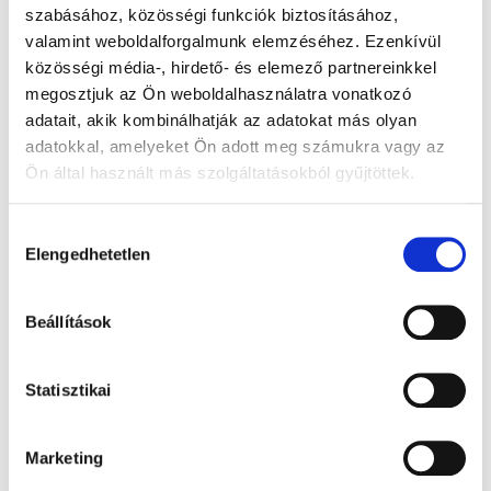
szabásához, közösségi funkciók biztosításához,
✅
Czech Arbitration Court
valamint weboldalforgalmunk elemzéséhez. Ezenkívül
közösségi média-, hirdető- és elemező partnereinkkel
✅
WIPO Arbitration and Mediation Center
megosztjuk az Ön weboldalhasználatra vonatkozó
adatait, akik kombinálhatják az adatokat más olyan
For a full breakdown of fees, please visit the dedicated
adatokkal, amelyeket Ön adott meg számukra vagy az
pages of both arbitration centers. More details on the .eu
Ön által használt más szolgáltatásokból gyűjtöttek.
ADR process can be found under
Domain name
disputes
page.
Hozzájárulás
Elengedhetetlen
kiválasztása
This extension reinforces our commitment to protecting
rights holders and ensuring fair domain name practices.
Beállítások
Statisztikai
LinkedIn
Twitter
Facebook
megosztás
Marketing