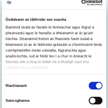
Úsáideann an láithreán seo cuacha
Bainimid úsáid as fianáin le hinneachar agus fógraí a
project-easier.eu
phearsantú agus le hanailís a dhéanamh ar ár gcuid
tráchta. Déanaimid freisin an fhaisnéis faoin úsáid a
Cuireann .eu le creidiúnacht an tionscadail agus
bhaineann tú as ár láithreán gréasáin a chomhroinnt lenár
léiríonn sé gur tionscadal i gcomhar atá ann.
comhpháirtithe meán sóisialta, fógraíochta agus
anailísíochta, rud ar féidir leo í a chur in éineacht le
faisnéis eile a thug tú dóibh nó a bhailigh siad óna
seirbhísí féin a d'úsáid tú.
Roghnú
Riachtanach
Toilithe
Sainroghanna