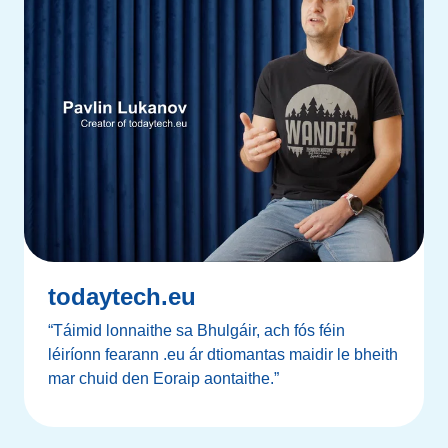
todaytech.eu
“Táimid lonnaithe sa Bhulgáir, ach fós féin
léiríonn fearann .eu ár dtiomantas maidir le bheith
mar chuid den Eoraip aontaithe.”