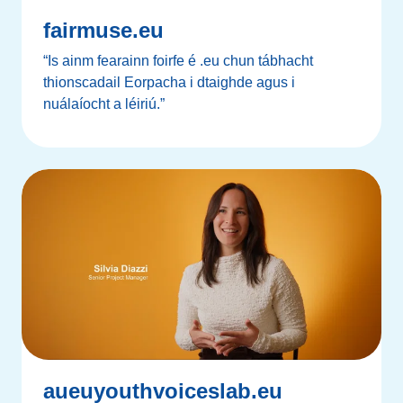
fairmuse.eu
“Is ainm fearainn foirfe é .eu chun tábhacht
thionscadail Eorpacha i dtaighde agus i
nuálaíocht a léiriú.”
aueuyouthvoiceslab.eu