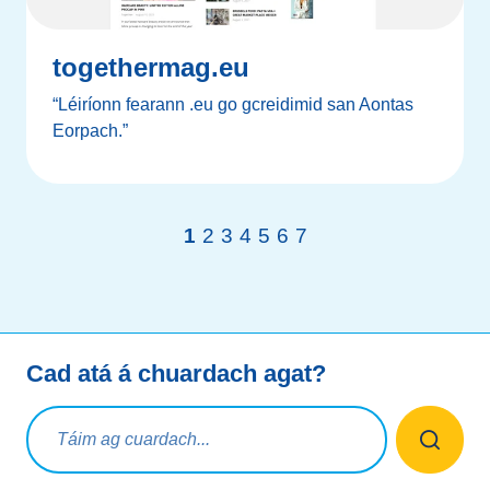
togethermag.eu
“Léiríonn fearann .eu go gcreidimid san Aontas
Eorpach.”
1
2
3
4
5
6
7
Cad atá á chuardach agat?
Ceist chuardaigh