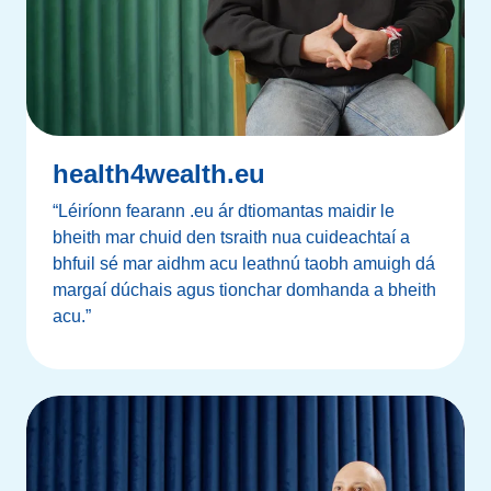
health4wealth.eu
“Léiríonn fearann .eu ár dtiomantas maidir le
bheith mar chuid den tsraith nua cuideachtaí a
bhfuil sé mar aidhm acu leathnú taobh amuigh dá
margaí dúchais agus tionchar domhanda a bheith
acu.”