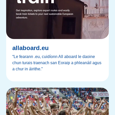
allaboard.eu
“Le fearann .eu, cuidíonn All aboard le daoine
chun turais traenach san Eoraip a phleanáil agus
a chur in áirithe.”