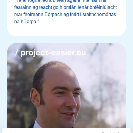
“Tá ár rogha .eu a bheith againn mar iarmhír
fearainn ag teacht go hiomlán lenár bhféiniúlacht
mar fhoireann Eorpach ag imirt i sraithchomórtas
na hEorpa.”