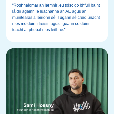
“Roghnaíomar an iarmhír .eu toisc go bhfuil baint
láidir againn le luachanna an AE agus an
muintearas a léiríonn sé. Tugann sé creidiúnacht
níos mó dúinn freisin agus ligeann sé dúinn
teacht ar phobal níos leithne.”