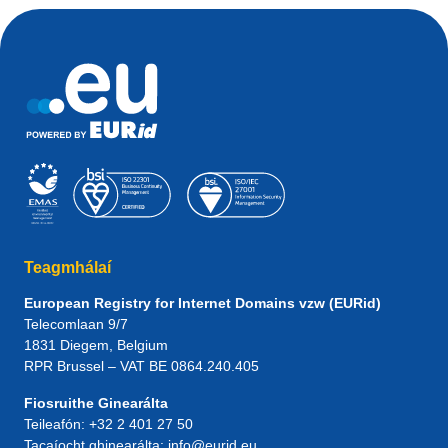
Teagmhálaí
European Registry for Internet Domains vzw (EURid)
Telecomlaan 9/7
1831
Diegem
, Belgium
RPR Brussel – VAT BE 0864.240.405
Fiosruithe Ginearálta
Teileafón:
+32 2 401 27 50
Tacaíocht ghinearálta:
info@eurid.eu