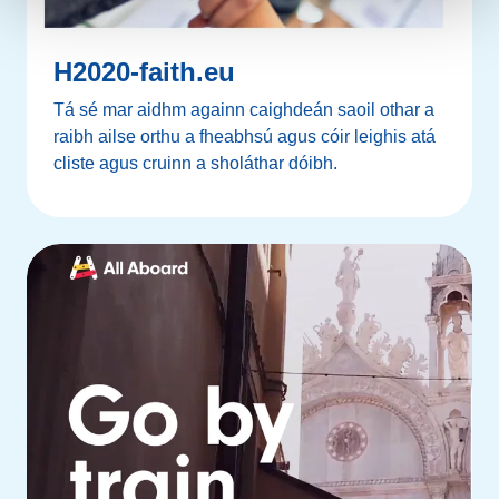
H2020-faith.eu
Tá sé mar aidhm againn caighdeán saoil othar a
raibh ailse orthu a fheabhsú agus cóir leighis atá
cliste agus cruinn a sholáthar dóibh.