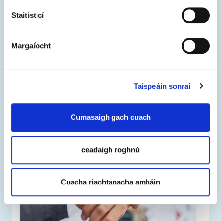
Staitisticí
federica.eu
Margaíocht
Turas ar feadh an tsaoil is ea an fhoghlaim.
Taispeáin sonraí
Cumasaigh gach cuach
ceadaigh roghnú
Cuacha riachtanacha amháin