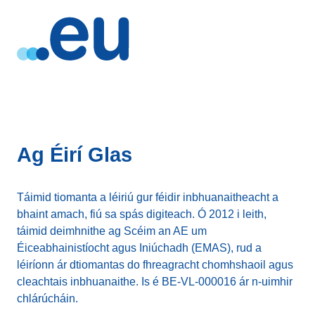
Ag Éirí Glas
Táimid tiomanta a léiriú gur féidir inbhuanaitheacht a
bhaint amach, fiú sa spás digiteach. Ó 2012 i leith,
táimid deimhnithe ag Scéim an AE um
Éiceabhainistíocht agus Iniúchadh (EMAS), rud a
léiríonn ár dtiomantas do fhreagracht chomhshaoil agus
cleachtais inbhuanaithe. Is é BE-VL-000016 ár n-uimhir
chlárúcháin.