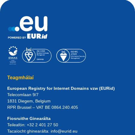
Teagmhálaí
European Registry for Internet Domains vzw (EURid)
Telecomlaan 9/7
1831
Diegem
, Belgium
RPR Brussel – VAT BE 0864.240.405
Fiosruithe Ginearálta
Teileafón:
+32 2 401 27 50
Tacaíocht ghinearálta:
info@eurid.eu