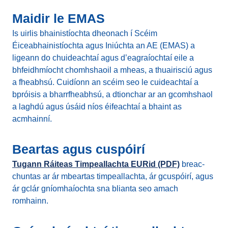
Maidir le EMAS
Is uirlis bhainistíochta dheonach í Scéim
Éiceabhainistíochta agus Iniúchta an AE (EMAS) a
ligeann do chuideachtaí agus d’eagraíochtaí eile a
bhfeidhmíocht chomhshaoil a mheas, a thuairisciú agus
a fheabhsú. Cuidíonn an scéim seo le cuideachtaí a
bpróisis a bharrfheabhsú, a dtionchar ar an gcomhshaol
a laghdú agus úsáid níos éifeachtaí a bhaint as
acmhainní.
Beartas agus cuspóirí
Tugann Ráiteas Timpeallachta EURid (PDF)
breac-
chuntas ar ár mbeartas timpeallachta, ár gcuspóirí, agus
ár gclár gníomhaíochta sna blianta seo amach
romhainn.