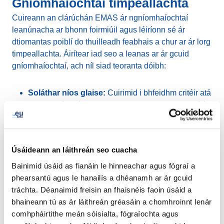
Gníomhaíochtaí timpeallachta
Cuireann an clárúchán EMAS ár ngníomhaíochtaí
leanúnacha ar bhonn foirmiúil agus léiríonn sé ár
dtiomantas poiblí do thuilleadh feabhais a chur ar ár lorg
timpeallachta. Áirítear iad seo a leanas ar ár gcuid
gníomhaíochtaí, ach níl siad teoranta dóibh:
Soláthar níos glaise:
Cuirimid i bhfeidhm critéir atá
neamhdhíobhálach don chomhshaol agus earraí á
gceannach againn (le fócas speisialta ar threalamh
TF) agus seirbhísí (le fócas speisialta ar ionaid
sonraí, rochtain líonra, taisteal, agus gluaisteáin ar
Úsáideann an láithreán seo cuacha
léas).
Bainimid úsáid as fianáin le hinneachar agus fógraí a
phearsantú agus le hanailís a dhéanamh ar ár gcuid
Dea-chleachtais:
Spreagaimid an fhoireann chun a
tráchta. Déanaimid freisin an fhaisnéis faoin úsáid a
bheith rannpháirteach go gníomhach inár gclár
bhaineann tú as ár láithreán gréasáin a chomhroinnt lenár
inbhuanaitheachta agus ár ndea-chleachtais a
comhpháirtithe meán sóisialta, fógraíochta agus
roinnt le piaraí tionscail agus le páirtithe leasmhara