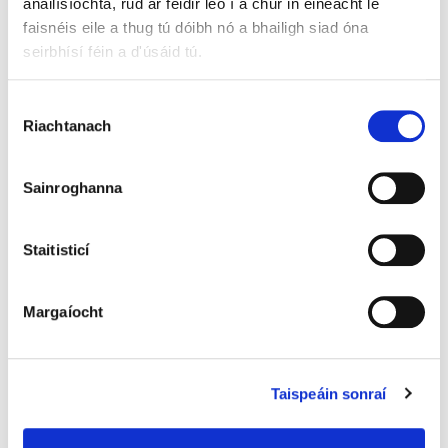
anailísíochta, rud ar féidir leo í a chur in éineacht le
chun a rannpháirtíocht i ngníomhaíochtaí agus i
faisnéis eile a thug tú dóibh nó a bhailigh siad óna
dtionscadail timpeallachta a fheabhsú.
seirbhísí féin a d'úsáid tú.
Oibríochtaí na Ceanncheathrún:
Mar thionóntaí
Roghnú
dár spás oifige, bímid i dteagmháil go rialta le lucht
Riachtanach
Toilithe
bainistíochta an fhoirgnimh chun ár dtionchar
timpeallachta (fuinneamh, uisce, dramhaíl) a
laghdú. Déanaimid bainistíocht chúramach ar ár
Sainroghanna
ríomhdhramhaíl freisin, ag tabhairt aird ar leith ar
athúsáid agus athchúrsáil.
Staitisticí
Cúiteamh as astaíochtaí CO2
Margaíocht
Tá an domhan digiteach ar cheann de na foinsí
d’astaíochtaí gás ceaptha teasa is mó atá ag fás ar
domhan. Mar gheall air sin, ó 2014 i leith tá na
hastaíochtaí atá fágtha againn ríofa tar éis ár n-iarrachtaí
Taispeáin sonraí
laghdaithe agus tá an méid iomlán á fhritháireamh
againn ansin trí laghduithe astaíochtaí a cheannach ó