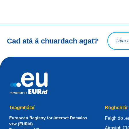
Ceist chua
Cad atá á chuardach agat?
Teagmhálaí
Roghchlár
European Registry for Internet Domains
Faigh do .e
vzw (EURid)
Aimsigh Clá