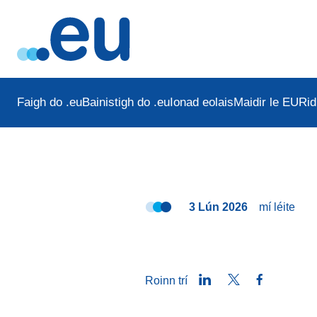
Faigh do .eu
Bainistigh do .eu
Ionad eolais
Maidir le EURid
3 Lún 2026
mí
léite
LinkedIn
Twitter
Facebook
Roinn trí