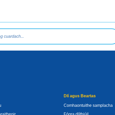
rdaigh
Dlí agus Beartas
u
Comhaontuithe samplacha
raitheoir
Fógra dlíthiúil