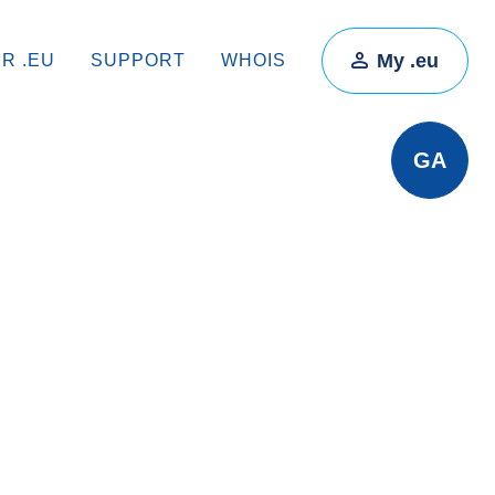
My .eu
IR .EU
SUPPORT
WHOIS
GA