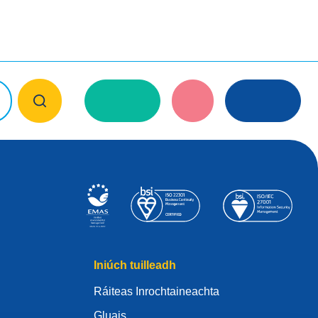
Iniúch tuilleadh
Ráiteas Inrochtaineachta
Gluais