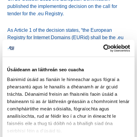
published the implementing decision on the call for
tender for the .eu Registry.
As Article 1 of the decision states, “the European
Registry for Internet Domains (EURid) shall be the .eu
top-level domain Registry entrusted with the
organisation, management and administration of the .eu
top-level domain pursuant to Article 8(3) of Regulation
(EU) 2019/517”.
Úsáideann an láithreán seo cuacha
Bainimid úsáid as fianáin le hinneachar agus fógraí a
The new service concession contract shall have an
phearsantú agus le hanailís a dhéanamh ar ár gcuid
initial period of five years and may be extended once for
tráchta. Déanaimid freisin an fhaisnéis faoin úsáid a
an additional period of maximum five years.
bhaineann tú as ár láithreán gréasáin a chomhroinnt lenár
comhpháirtithe meán sóisialta, fógraíochta agus
Please find the full document here
.
anailísíochta, rud ar féidir leo í a chur in éineacht le
faisnéis eile a thug tú dóibh nó a bhailigh siad óna
seirbhísí féin a d'úsáid tú.