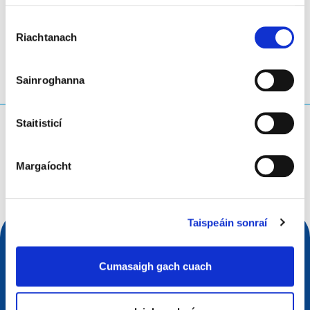
LinkedIn
Twitter
Facebook
Roinn trí
Roghnú
Riachtanach
Toilithe
Sainroghanna
Staitisticí
Cad atá á chuardach agat?
Ceist chuardaigh
Margaíocht
Taispeáin sonraí
Cumasaigh gach cuach