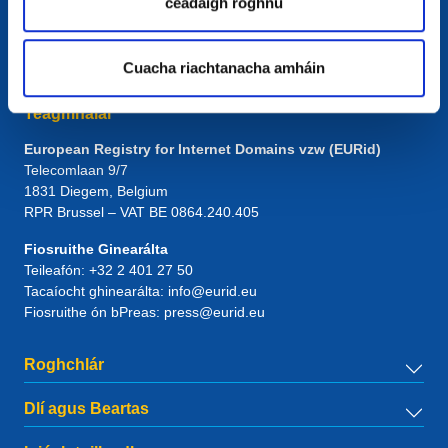
ceadaigh roghnú
Cuacha riachtanacha amháin
Teagmhálaí
European Registry for Internet Domains vzw (EURid)
Telecomlaan 9/7
1831
Diegem
, Belgium
RPR Brussel – VAT BE 0864.240.405
Fiosruithe Ginearálta
Teileafón:
+32 2 401 27 50
Tacaíocht ghinearálta:
info@eurid.eu
Fiosruithe ón bPreas:
press@eurid.eu
Roghchlár
Dlí agus Beartas