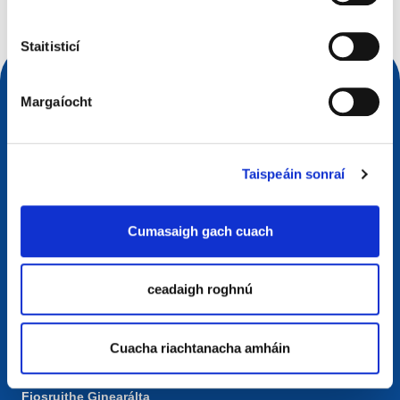
Staitisticí
Margaíocht
Taispeáin sonraí
Cumasaigh gach cuach
Teagmhálaí
ceadaigh roghnú
European Registry for Internet Domains vzw (EURid)
Telecomlaan 9/7
1831
Diegem
, Belgium
Cuacha riachtanacha amháin
RPR Brussel – VAT BE 0864.240.405
Fiosruithe Ginearálta