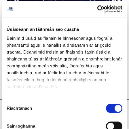
Úsáideann an láithreán seo cuacha
Bainimid úsáid as fianáin le hinneachar agus fógraí a
phearsantú agus le hanailís a dhéanamh ar ár gcuid
tráchta. Déanaimid freisin an fhaisnéis faoin úsáid a
bhaineann tú as ár láithreán gréasáin a chomhroinnt lenár
LinkedIn
Twitter
Facebook
Roinn trí
comhpháirtithe meán sóisialta, fógraíochta agus
anailísíochta, rud ar féidir leo í a chur in éineacht le
faisnéis eile a thug tú dóibh nó a bhailigh siad óna
seirbhísí féin a d'úsáid tú.
Roghnú
Riachtanach
Cad atá á chuardach agat?
Toilithe
Ceist chuardaigh
Sainroghanna