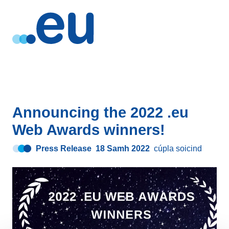
Announcing the 2022 .eu
Web Awards winners!
Press Release
18 Samh 2022
cúpla soicind