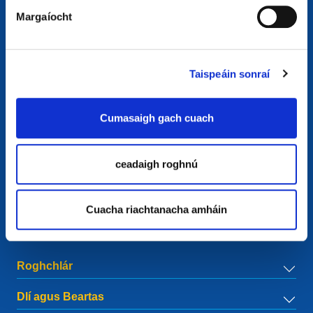
Margaíocht
Taispeáin sonraí
Teagmhálaí
European Registry for Internet Domains vzw (EURid)
Cumasaigh gach cuach
Telecomlaan 9/7
1831
Diegem
, Belgium
RPR Brussel – VAT BE 0864.240.405
ceadaigh roghnú
Fiosruithe Ginearálta
Teileafón:
+32 2 401 27 50
Cuacha riachtanacha amháin
Tacaíocht ghinearálta:
info@eurid.eu
Fiosruithe ón bPreas:
press@eurid.eu
Roghchlár
Dlí agus Beartas