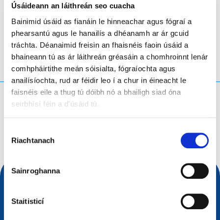
Úsáideann an láithreán seo cuacha
The Hague
- An Ísiltír
Bainimid úsáid as fianáin le hinneachar agus fógraí a
phearsantú agus le hanailís a dhéanamh ar ár gcuid
tráchta. Déanaimid freisin an fhaisnéis faoin úsáid a
bhaineann tú as ár láithreán gréasáin a chomhroinnt lenár
comhpháirtithe meán sóisialta, fógraíochta agus
anailísíochta, rud ar féidir leo í a chur in éineacht le
faisnéis eile a thug tú dóibh nó a bhailigh siad óna
Cad atá á chuardach agat?
seirbhísí féin a d'úsáid tú.
Ceist chuardaigh
Roghnú
Riachtanach
Toilithe
Sainroghanna
Staitisticí