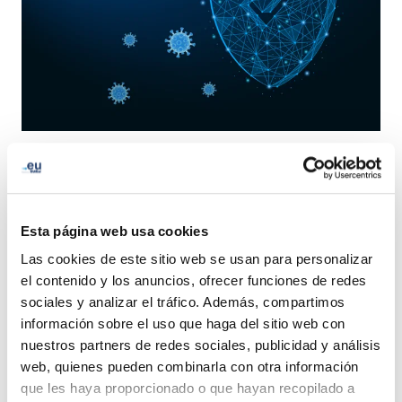
We would like to update you on the .eu domain name
check
measures
that were set in early April 2020 due to
Covid-19.
Esta página web usa cookies
The European Commission has requested us to prolong
Las cookies de este sitio web se usan para personalizar
the checks on COVID-related newly registered domain
el contenido y los anuncios, ofrecer funciones de redes
names until 1 September 2021.
sociales y analizar el tráfico. Además, compartimos
información sobre el uso que haga del sitio web con
nuestros partners de redes sociales, publicidad y análisis
Should you receive an email from EURid to verify your
web, quienes pueden combinarla con otra información
data, you may check this
information
to learn more
que les haya proporcionado o que hayan recopilado a
about what you are expected to do.