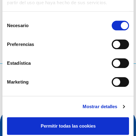
partir del uso que haya hecho de sus servicios.
Selección
LinkedIn
Twitter
Facebook
compartir con
Necesario
de
consentimiento
Preferencias
Estadística
¿Qué estás buscando?
Marketing
Consulta de búsqueda
Mostrar detalles
Permitir todas las cookies