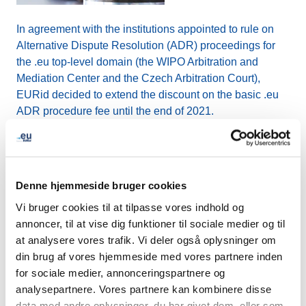
In agreement with the institutions appointed to rule on
Alternative Dispute Resolution (ADR) proceedings for
the .eu top-level domain (the WIPO Arbitration and
Mediation Center and the Czech Arbitration Court),
EURid decided to extend the discount on the basic .eu
ADR procedure fee until the end of 2021.
This means that the ADR fee per dispute complaint is as
low as EUR 100.
Denne hjemmeside bruger cookies
If you wish to
dispute a .eu, .ею or .ευ domain name
Vi bruger cookies til at tilpasse vores indhold og
registration
and believe that you have a prior right
annoncer, til at vise dig funktioner til sociale medier og til
(within the EU or EEA) to that domain name (e.g. you
at analysere vores trafik. Vi deler også oplysninger om
hold a trademark, trade name, company name, family
din brug af vores hjemmeside med vores partnere inden
name, etc.), and that the current holder has registered, or
for sociale medier, annonceringspartnere og
is using the domain name for speculative or abusive
analysepartnere. Vores partnere kan kombinere disse
purposes, you may challenge its registration by initiating
data med andre oplysninger, du har givet dem, eller som