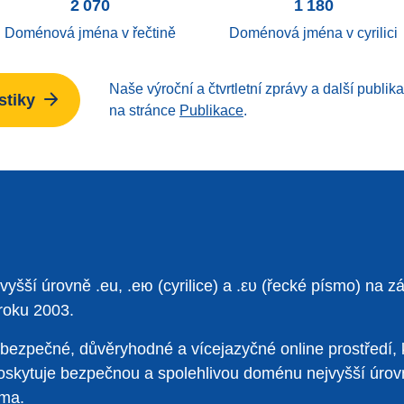
2 070
1 180
Doménová jména v řečtině
Doménová jména v cyrilici
Naše výroční a čtvrtletní zprávy a další publi
stiky
na stránce
Publikace
.
šší úrovně .eu, .ею (cyrilice) a .ευ (řecké písmo) na 
 roku 2003.
bezpečné, důvěryhodné a vícejazyčné online prostředí, 
e poskytuje bezpečnou a spolehlivou doménu nejvyšší úro
sma.