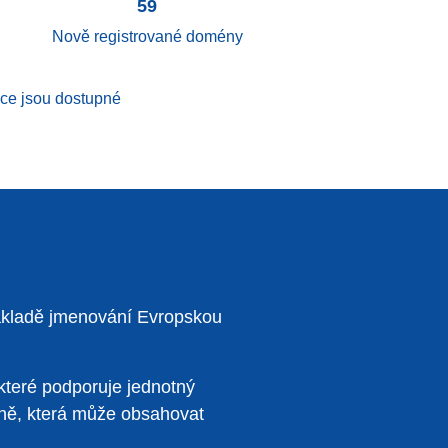
59
Nově registrované domény
kace jsou dostupné
základě jmenování Evropskou
které podporuje jednotný
vně, která může obsahovat