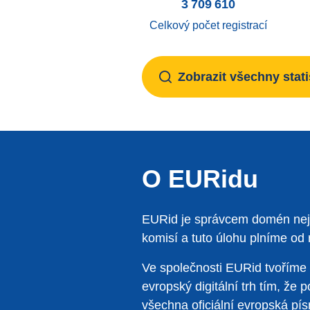
3 709 610
Celkový počet registrací
Zobrazit všechny stati
O EURidu
EURid je správcem domén nejvy
komisí a tuto úlohu plníme od
Ve společnosti EURid tvoříme 
evropský digitální trh tím, ž
všechna oficiální evropská pí