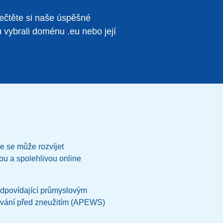
řečtěte si naše úspěšné
itu vybrali doménu .eu nebo její
e se může rozvíjet
 a spolehlivou online
odpovídající průmyslovým
rování před zneužitím (APEWS)