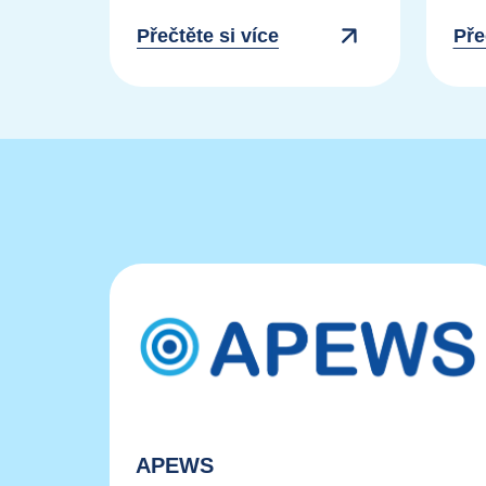
Přečtěte si více
Pře
APEWS