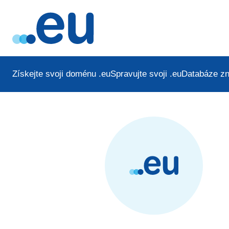
Získejte svoji doménu .eu
Spravujte svoji .eu
Databáze zn