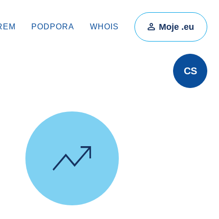
Moje .eu
REM
PODPORA
WHOIS
CS