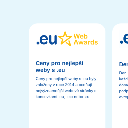
Ceny pro nejlepší
Den
weby s .eu
Den 
Ceny pro nejlepší weby s .eu byly
každ
založeny v roce 2014 a oceňují
domén
nejvýznamnější webové stránky s
podp
koncovkami .eu, .ею nebo .ευ.
evrop