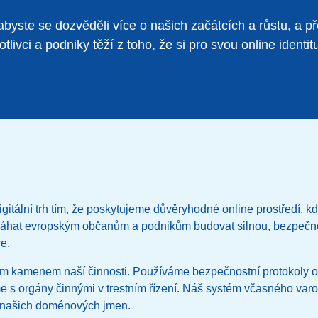
 abyste se dozvěděli více o našich začátcích a růstu, a p
dnotlivci a podniky těží z toho, že si pro svou online ident
itální trh tím, že poskytujeme důvěryhodné online prostředí, kd
hat evropským občanům a podnikům budovat silnou, bezpečnou
ce.
ím kamenem naší činnosti. Používáme bezpečnostní protokoly 
 s orgány činnými v trestním řízení. Náš systém včasného va
t našich doménových jmen.