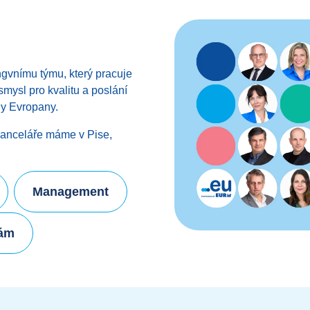
ngvnímu týmu, který pracuje
mysl pro kvalitu a poslání
ny Evropany.
 kanceláře máme v Pise,
Management
nám