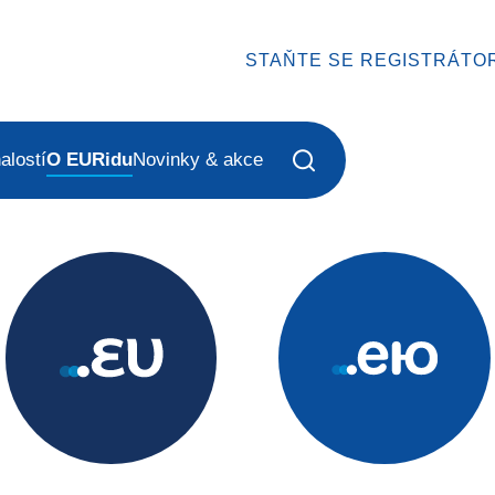
STAŇTE SE REGISTRÁTO
alostí
O EURidu
Novinky & akce