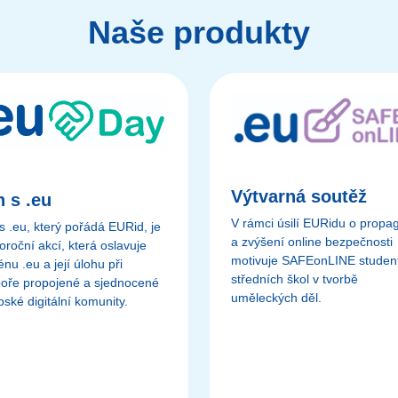
Naše produkty
Výtvarná soutěž
 s .eu
V rámci úsilí EURidu o propa
s .eu, který pořádá EURid, je
a zvýšení online bezpečnosti
oroční akcí, která oslavuje
motivuje SAFEonLINE studen
u .eu a její úlohu při
středních škol v tvorbě
oře propojené a sjednocené
uměleckých děl.
ské digitální komunity.