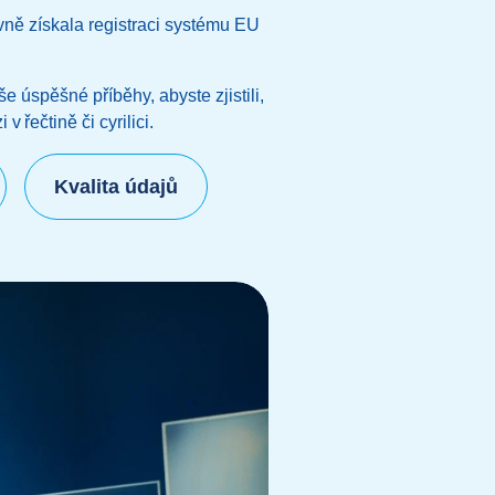
vně získala registraci systému EU
e úspěšné příběhy, abyste zjistili,
v řečtině či cyrilici.
Kvalita údajů