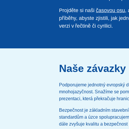
Projděte si naši
časovou osu
,
příběhy, abyste zjistili, jak je
verzi v řečtině či cyrilici.
Naše závazky
Podporujeme jednotný evropský dig
mnohojazyčnost. Snažíme se pomá
prezentaci, která překračuje hrani
Bezpečnost je základním stavebn
standardům a úzce spolupracujeme
dále zvyšuje kvalitu a bezpečnos