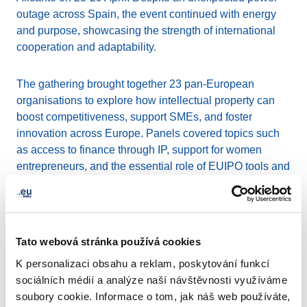
outage across Spain, the event continued with energy
and purpose, showcasing the strength of international
cooperation and adaptability.
The gathering brought together 23 pan-European
organisations to explore how intellectual property can
boost competitiveness, support SMEs, and foster
innovation across Europe. Panels covered topics such
as access to finance through IP, support for women
entrepreneurs, and the essential role of EUIPO tools and
services for startups.
Our Business Operations Manager, Hans Seeuws,
praised the EUIPO team’s swift response to unexpected
Tato webová stránka používá cookies
challenges, which turned a potential disruption into a
K personalizaci obsahu a reklam, poskytování funkcí
moment of unity and creativity. The event featured
sociálních médií a analýze naší návštěvnosti využíváme
inspiring speeches, practical insights on IP
soubory cookie. Informace o tom, jak náš web používáte,
commercialisation, and a shared commitment to a more