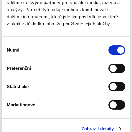
sdílíme se svými partnery pro sociální média, inzerci a
innovative and inclusive future.
analýzy. Partneři tyto údaje mohou zkombinovat s
dalšími informacemi, které jste jim poskytli nebo které
The meeting concluded with agreement on the need for
získali v důsledku toho, že používáte jejich služby.
stronger policy advocacy. Network members endorsed
drafting a joint position paper for the European
Commission, highlighting IP’s crucial role in driving
Výběr
Europe’s economic growth and innovation.
Nutné
souhlasu
Preferenční
LinkedIn
Twitter
Facebook
sdílet prostřednictvím
Statistické
Marketingové
Co hledáte?
Zobrazit detaily