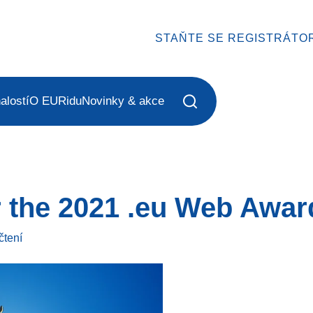
STAŇTE SE REGISTRÁTO
alostí
O EURidu
Novinky & akce
 the 2021 .eu Web Awar
čtení