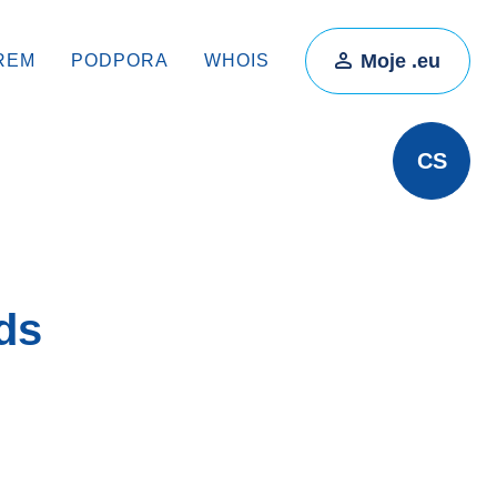
Moje .eu
REM
PODPORA
WHOIS
CS
ds