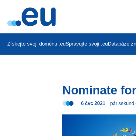
Získejte svoji doménu .eu
Spravujte svoji .eu
Databáze zn
Nominate for
6 čvc 2021
pár sekund