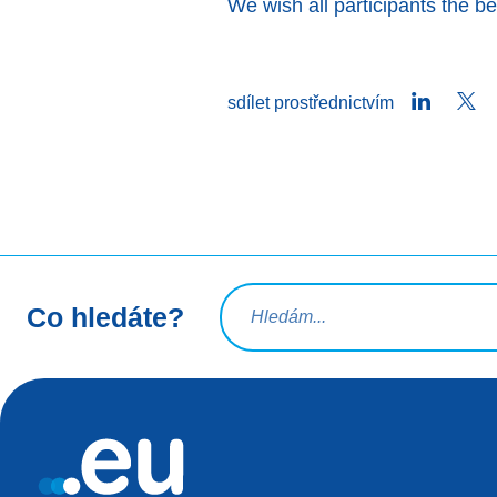
We wish all participants the be
LinkedIn
Tw
sdílet prostřednictvím
Vyhledávací dotaz
Co hledáte?