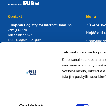
Kontakt
Menu
European Registry for Internet Domains
Získejte sv
vzw (EURid)
Najděte si r
Telecomlaan 9/7
1831
Diegem
, Belgium
Spravujte sv
RPR Brussel – VAT BE 0864.240.405
Databáze zn
Tato webová stránka použ
Obecné dotazy
O EURidu
Telefon:
+32 2 401 27 50
K personalizaci obsahu a 
Obecná podpora:
info@eurid.eu
Staňte se r
využíváme soubory cookie.
Dotazy médií:
press@eurid.eu
sociální média, inzerci a 
jste jim poskytli nebo kter
Výběr