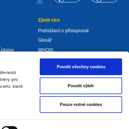
Zjistit více
Prohlášení o přístupnosti
Glosář
Údajov
WHOIS
Moje .eu
Povolit všechny cookies
těvnosti
tnery pro
Povolit výběr
acemi, které
ure Policy
Pouze nutné cookies
2005 - 2026 EURid VZW. Všechna práva vyhrazena