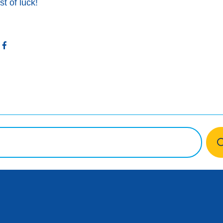
st of luck!
itter
Facebook