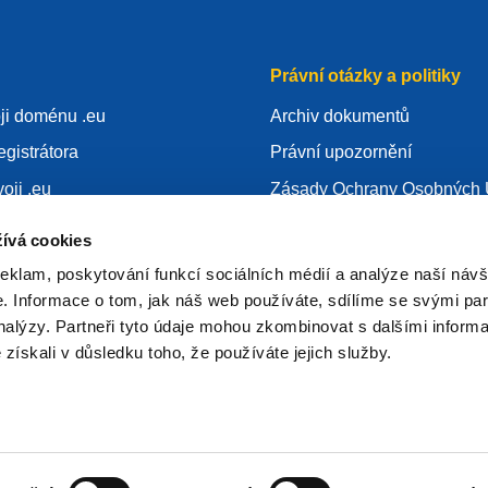
Právní otázky a politiky
oji doménu .eu
Archiv dokumentů
egistrátora
Právní upozornění
oji .eu
Zásady Ochrany Osobných 
alostí
GDPR
ívá cookies
Použití cookies
reklam, poskytování funkcí sociálních médií a analýze naší návš
egistrátorem
Articles of Association
 Informace o tom, jak náš web používáte, sdílíme se svými par
analýzy. Partneři tyto údaje mohou zkombinovat s dalšími inform
EURid Responsible Disclos
é získali v důsledku toho, že používáte jejich služby.