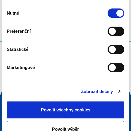
LinkedIn
Twitter
Facebook
sdílet prostřednictvím
Výběr
Nutné
souhlasu
Preferenční
Statistické
Co hledáte?
Vyhledávací dotaz
Marketingové
Zobrazit detaily
Povolit všechny cookies
Povolit výběr