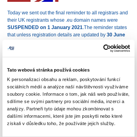
Today we sent out the final reminder to all registrars and
their UK registrants whose .eu domain names were
SUSPENDED on 1 January 2021
.The reminder states
that unless registration details are updated by
30 June
2021
, their domain names will be WITHDRAWN
on 1
July 2021
.
This is our FINAL reminder. Please liaise with your
Tato webová stránka používá cookies
registrar and with us via
info@eurid.eu
to make sure
K personalizaci obsahu a reklam, poskytování funkcí
that any reinstatement request is submitted to us before
sociálních médií a analýze naší návštěvnosti využíváme
30 June 2021
.
soubory cookie. Informace o tom, jak náš web používáte,
sdílíme se svými partnery pro sociální média, inzerci a
Please consult the dedicated
Brexit page for further
analýzy. Partneři tyto údaje mohou zkombinovat s
infomration.
dalšími informacemi, které jste jim poskytli nebo které
získali v důsledku toho, že používáte jejich služby.