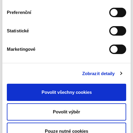
The following changes are implemented in relation to
the new contract
Preferenční
An update of the Registrar Agreement
Statistické
An update of the ADR Rules
The merger of the Terms and Conditions with the
Registration Policy
Marketingové
All updated documents will be made available in due
time.
Zobrazit detaily
Povolit všechny cookies
LinkedIn
Twitter
Facebook
sdílet prostřednictvím
Povolit výběr
Pouze nutné cookies