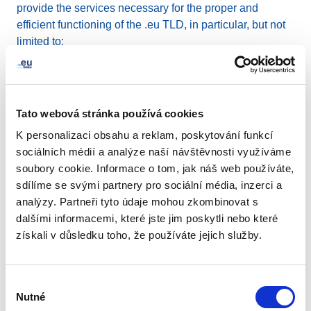
provide the services necessary for the proper and
efficient functioning of the .eu TLD, in particular, but not
limited to:
operation and maintenance of the primary
authoritative and secondary server for the .eu TLD;
implementation of appropriate security measures to
Tato webová stránka používá cookies
guarantee that the .eu TLD is available at all times
K personalizaci obsahu a reklam, poskytování funkcí
and has a high level of data confidentiality, integrity
sociálních médií a analýze naší návštěvnosti využíváme
and availability;
soubory cookie. Informace o tom, jak náš web používáte,
maintenance of an accurate and up-to-date
sdílíme se svými partnery pro sociální média, inzerci a
registration database for all .eu TLD registrations;
analýzy. Partneři tyto údaje mohou zkombinovat s
maintenance of an accurate and up-to-date
dalšími informacemi, které jste jim poskytli nebo které
database of .eu TLD accredited registrars;
získali v důsledku toho, že používáte jejich služby.
promotion of the .eu TLD by maintaining a website
with up-to-date policy and registration information,
and through other awareness activities
Výběr
Nutné
souhlasu