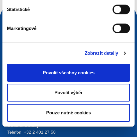
Statistické
Marketingové
Zobrazit detaily
Povolit všechny cookies
Kontakt
Povolit výběr
European Registry for Internet Domains vzw (EURid)
Telecomlaan 9/7
1831
Diegem
, Belgium
Pouze nutné cookies
RPR Brussel – VAT BE 0864.240.405
Obecné dotazy
Telefon:
+32 2 401 27 50