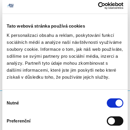
Tato webová stránka používá cookies
K personalizaci obsahu a reklam, poskytování funkcí
sociálních médií a analýze naší návštěvnosti využíváme
soubory cookie. Informace o tom, jak náš web používáte,
LinkedIn
Twitter
Facebook
sdílet prostřednictvím
sdílíme se svými partnery pro sociální média, inzerci a
analýzy. Partneři tyto údaje mohou zkombinovat s
dalšími informacemi, které jste jim poskytli nebo které
získali v důsledku toho, že používáte jejich služby.
Výběr
Co hledáte?
Nutné
souhlasu
Vyhledávací dotaz
Preferenční