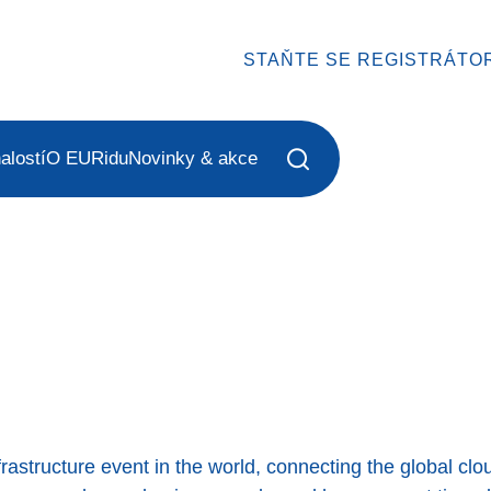
STAŇTE SE REGISTRÁTO
alostí
O EURidu
Novinky & akce
frastructure event in the world, connecting the global clo