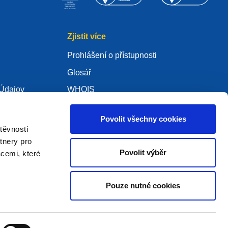
Zjistit více
Prohlášení o přístupnosti
Glosář
Údajov
WHOIS
Moje .eu
Povolit všechny cookies
těvnosti
tnery pro
Povolit výběr
acemi, které
ure Policy
Pouze nutné cookies
2005 - 2026 EURid VZW. Všechna práva vyhrazena