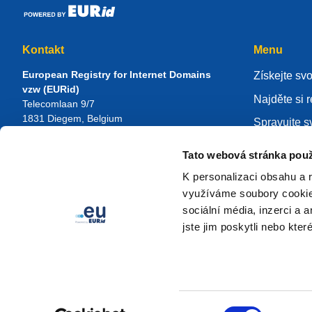
Kontakt
Menu
European Registry for Internet Domains
Získejte sv
vzw (EURid)
Najděte si r
Telecomlaan 9/7
1831
Diegem
, Belgium
Spravujte sv
RPR Brussel – VAT BE 0864.240.405
Databáze zn
Tato webová stránka použ
Obecné dotazy
O EURidu
Telefon:
+32 2 401 27 50
K personalizaci obsahu a 
Obecná podpora:
info@eurid.eu
Staňte se r
využíváme soubory cookie.
Dotazy médií:
press@eurid.eu
sociální média, inzerci a 
jste jim poskytli nebo kter
Výběr