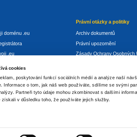
Právní otázky a politiky
oji doménu .eu
Archiv dokumentů
egistrátora
Právní upozornění
oji .eu
Zásady Ochrany Osobných 
alostí
GDPR
ívá cookies
Použití cookies
reklam, poskytování funkcí sociálních médií a analýze naší návš
egistrátorem
Articles of Association
 Informace o tom, jak náš web používáte, sdílíme se svými par
analýzy. Partneři tyto údaje mohou zkombinovat s dalšími inform
EURid Responsible Disclos
é získali v důsledku toho, že používáte jejich služby.