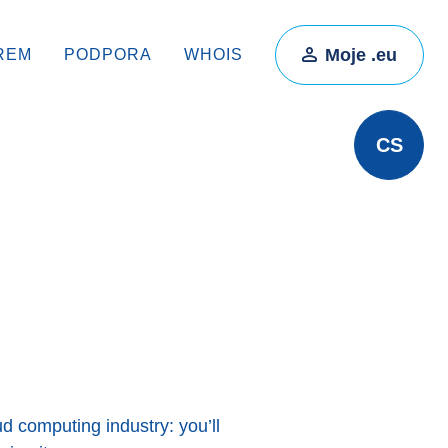
Moje .eu
REM
PODPORA
WHOIS
CS
ud computing industry: you’ll