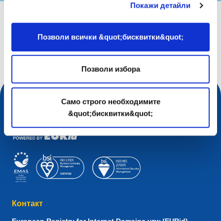
Покажи детайли
Каква информация търсиш?
Позволи всички &quot;бисквитки&quot;
Заявка за търсене
Позволи избора
Само строго необходимите
&quot;бисквитки&quot;
Контакт