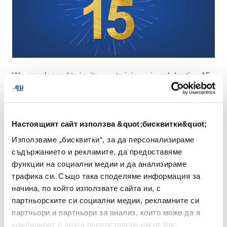
We are pleased to invite you to join us in celebrating 15
years of the European online community!
Join our virtual celebration of .eu on
7 April at 12.30 PM
Настоящият сайт използва &quot;бисквитки&quot;
(CEST)
on our .eu Live Talk page
https://link.eurid.eu/eulivetalks
Използваме „бисквитки“, за да персонализираме
съдържанието и рекламите, да предоставяме
функции на социални медии и да анализираме
We look forward to reflecting back on some of .eu’s most
трафика си. Също така споделяме информация за
impressive milestones and sharing untold stories with
начина, по който използвате сайта ни, с
you!
партньорските си социални медии, рекламните си
партньори и партньори за анализ, които може да я
Looking forward to see you there!
комбинират с друга предоставена им от Вас