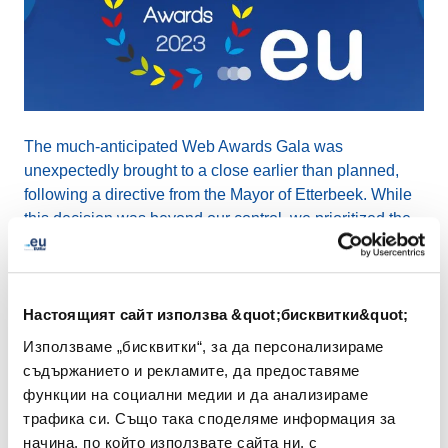
The much-anticipated Web Awards Gala was
unexpectedly brought to a close earlier than planned,
following a directive from the Mayor of Etterbeek. While
this decision was beyond our control, we prioritized the
safety and well-being of all our attendees, and
immediately complied with the directive.
Настоящият сайт използва &quot;бисквитки&quot;
Our team, along with legal advisors, is diligently working
to understand the specifics behind this decision. We are
Използваме „бисквитки“, за да персонализираме
committed to transparency and will share updates as
съдържанието и рекламите, да предоставяме
they become available.
функции на социални медии и да анализираме
трафика си. Също така споделяме информация за
начина, по който използвате сайта ни, с
To our esteemed attendees who were present tonight,