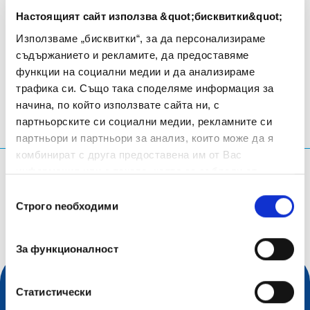
Настоящият сайт използва &quot;бисквитки&quot;
Използваме „бисквитки“, за да персонализираме
съдържанието и рекламите, да предоставяме
Prague
- Чехия
функции на социални медии и да анализираме
трафика си. Също така споделяме информация за
начина, по който използвате сайта ни, с
партньорските си социални медии, рекламните си
партньори и партньори за анализ, които може да я
комбинират с друга предоставена им от Вас
информация или с такава, която са събрали от
Каква информация търсиш?
ползването от Ваша страна на услугите им.
Избор
Заявка за търсене
Строго nеобходими
на
съгласие
За функционалност
Статистически