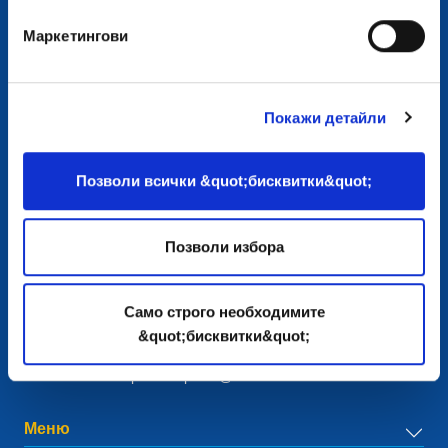
Маркетингови
Покажи детайли
Контакт
Позволи всички &quot;бисквитки&quot;
European Registry for Internet Domains vzw (EURid)
Telecomlaan 9/7
Позволи избора
1831
Diegem
, Belgium
RPR Brussel – VAT BE 0864.240.405
Само строго необходимите
Общи запитвания
Телефон:
+32 2 401 27 50
&quot;бисквитки&quot;
Съпорт:
info@eurid.eu
Запитвания за пресата:
press@eurid.eu
Меню