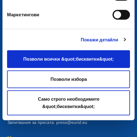
Маркетингови
Покажи детайли
Позволи всички &quot;бисквитки&quot;
Контакт
European Registry for Internet Domains vzw (EURid)
Позволи избора
Telecomlaan 9/7
1831
Diegem
, Belgium
RPR Brussel – VAT BE 0864.240.405
Само строго необходимите
Общи запитвания
&quot;бисквитки&quot;
Телефон:
+32 2 401 27 50
Съпорт:
info@eurid.eu
Запитвания за пресата:
press@eurid.eu