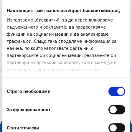
networking and business opportunities.
Настоящият сайт използва &quot;бисквитки&quot;
Използваме „бисквитки“, за да персонализираме
съдържанието и рекламите, да предоставяме
Paris
- Фpaнция
функции на социални медии и да анализираме
трафика си. Също така споделяме информация за
начина, по който използвате сайта ни, с
партньорските си социални медии, рекламните си
партньори и партньори за анализ, които може да я
комбинират с друга предоставена им от Вас
информация или с такава, която са събрали от
Каква информация търсиш?
ползването от Ваша страна на услугите им.
Избор
Строго nеобходими
Заявка за търсене
на
съгласие
За функционалност
Статистически