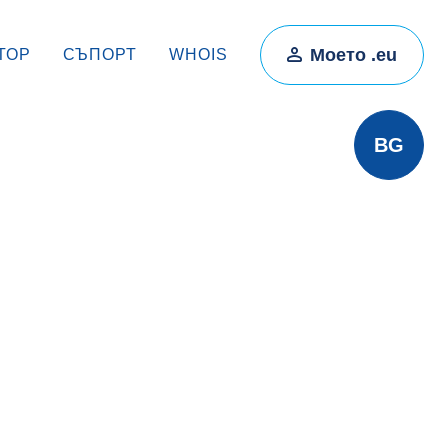
Моето .eu
ТОР
СЪПОРТ
WHOIS
BG