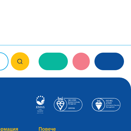
ормация
Повече