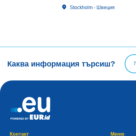
Stockholm
- Швeция
Заяв
Каква информация търсиш?
Контакт
Меню