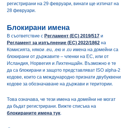
регистрирани на 29 февруари, винаги ще изтичат на
28 февруари.
Блокирани имена
В съответствие с
Регламент (ЕС) 2019/517
и
Регламент за изпълнение (ЕС) 2022/1862
на
Комисията, някои .eu, .ею и .ευ имена на домейни са
блокирани от държавите – членки на ЕС, или от
Исландия, Норвегия и Лихтенщайн. Възможно е те
да са блокирани и защото представляват ISO alpha-2
кодове, които са международно признати двубуквени
кодове за обозначаване на държави и територии.
Това означава, че тези имена на домейни не могат
да бъдат регистрирани. Вижте списъка на
блокираните имена тук
.