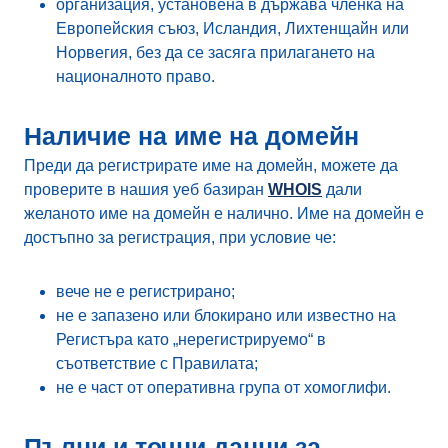
организация, установена в държава членка на
Европейския съюз, Исландия, Лихтенщайн или
Норвегия, без да се засяга прилагането на
националното право.
Наличие на име на домейн
Преди да регистрирате име на домейн, можете да
проверите в нашия уеб базиран
WHOIS
дали
желаното име на домейн е налично. Име на домейн е
достъпно за регистрация, при условие че:
вече не е регистриранo;
не е запазено или блокирано или известно на
Регистъра като „нерегистрируемо“ в
съответствие с Правилата;
не е част от оперативна група от хомоглифи.
Пълни и точни данни за