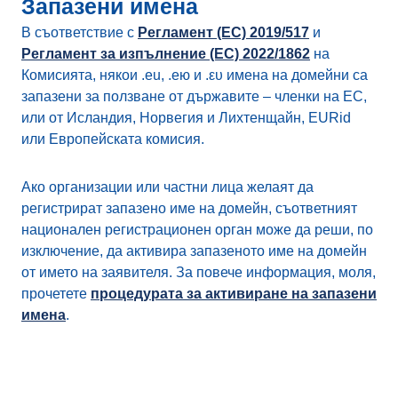
Запазени имена
В съответствие с
Регламент (ЕС) 2019/517
и
Регламент за изпълнение (ЕС) 2022/1862
на
Комисията, някои .eu, .ею и .ευ имена на домейни са
запазени за ползване от държавите – членки на ЕС,
или от Исландия, Норвегия и Лихтенщайн, EURid
или Европейската комисия.
Ако организации или частни лица желаят да
регистрират запазено име на домейн, съответният
национален регистрационен орган може да реши, по
изключение, да активира запазеното име на домейн
от името на заявителя. За повече информация, моля,
прочетете
процедурата за активиране на запазени
имена
.