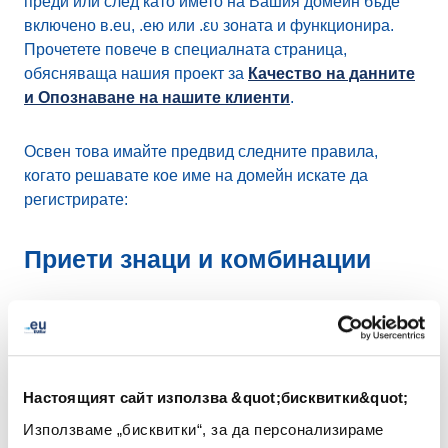
преди или след като името на Вашия домейн бъде
включено в.eu, .ею или .ευ зоната и функционира.
Прочетете повече в специалната страница,
обясняваща нашия проект за
Качество на данните
и Опознаване на нашите клиенти
.
Освен това имайте предвид следните правила,
когато решавате кое име на домейн искате да
регистрирате:
Приети знаци и комбинации
Класическите имена на домейни (тези,
които не са интернационализирани
имена на домейни - IDNs) се състоят от:
Буквите от a до z
Настоящият сайт използва &quot;бисквитки&quot;
Числата от 0 до 9
Използваме „бисквитки“, за да персонализираме
Тире (-)