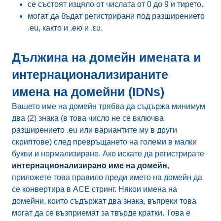
се състоят изцяло от числата от 0 до 9 и тирето.
могат да бъдат регистрирани под разширението
.eu, както и .ею и .ευ.
Дължина на домейн имената и
интернационализираните
имена на домейни (IDNs)
Вашето име на домейн трябва да съдържа минимум
два (2) знака (в това число не се включва
разширението .eu или вариантите му в други
скриптове) след превръщането на големи в малки
букви и нормализиране. Ако искате да регистрирате
интернационализирано име на домейн
,
приложете това правило преди името на домейн да
се конвертира в ACE стринг. Някои имена на
домейни, които съдържат два знака, въпреки това
могат да се възприемат за твърде кратки. Това е