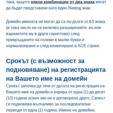
така, защото
някои комбинации от два знака
могат
да бъдат представени като един Уникод знак.
Домейн имената не могат да са по-дълги от 63 знака
(в това число не се включва разширението .eu или
вариантите му в други скриптове) след
превръщането на големи в малки букви и
нормализиране и след конветиране в ACE стринг.
Срокът (с възможност за
подновяване) на регистрацията
на Вашето име на домейн
Срокът започва да тече от датата на регистрация на
Вашето име на домейн и варира от една (1) до десет
(10) години освен ако не е договорено друго. Срокът
се подновява мълчаливо за последователни
периоди от една (1) година. Имена на домейни,