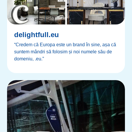
delightfull.eu
“Credem că Europa este un brand în sine, așa că
suntem mândri să folosim și noi numele său de
domeniu, .eu.”