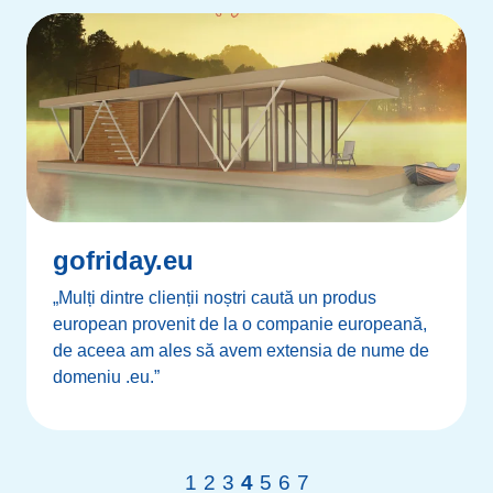
gofriday.eu
„Mulți dintre clienții noștri caută un produs
european provenit de la o companie europeană,
de aceea am ales să avem extensia de nume de
domeniu .eu.”
1
2
3
4
5
6
7