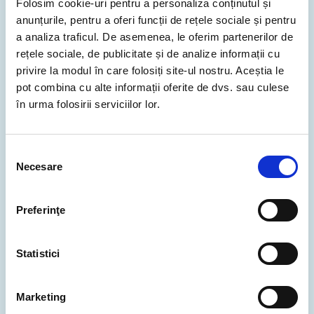
Folosim cookie-uri pentru a personaliza conținutul și
anunțurile, pentru a oferi funcții de rețele sociale și pentru
lasko.eu
a analiza traficul. De asemenea, le oferim partenerilor de
rețele sociale, de publicitate și de analize informații cu
„Am optat pentru numele de domeniu .eu pentru
privire la modul în care folosiți site-ul nostru. Aceștia le
că ne ajută să ne menținem o prezență online
pot combina cu alte informații oferite de dvs. sau culese
modernă și deschisă.”
în urma folosirii serviciilor lor.
Selecția
Necesare
consimțământului
Preferinţe
Statistici
Marketing