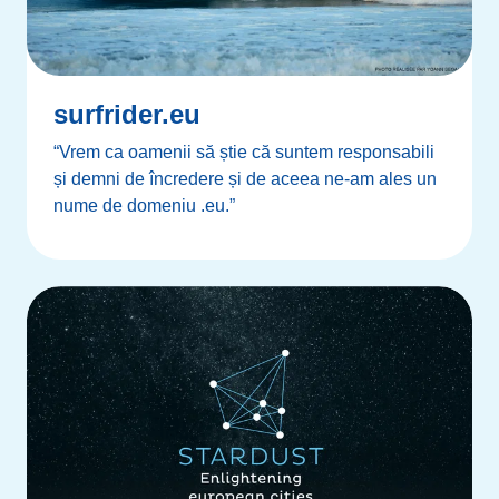
surfrider.eu
“Vrem ca oamenii să știe că suntem responsabili
și demni de încredere și de aceea ne-am ales un
nume de domeniu .eu.”