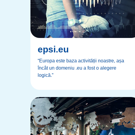
epsi.eu
“Europa este baza activității noastre, așa
încât un domeniu .eu a fost o alegere
logică.”