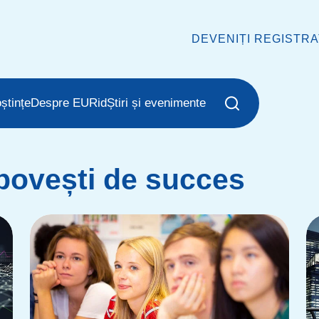
DEVENIȚI REGISTR
ștințe
Despre EURid
Știri și evenimente
povești de succes