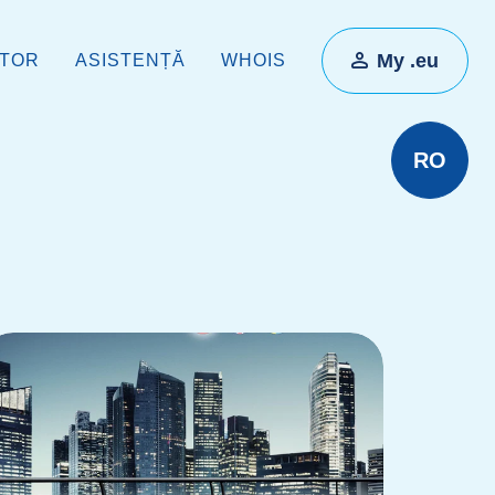
My .eu
ATOR
ASISTENȚĂ
WHOIS
RO