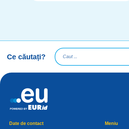
Interogare de căutare
Ce căutați?
Date de contact
Meniu