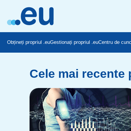
Obțineți propriul .eu
Gestionați propriul .eu
Centru de cuno
Cele mai recente 