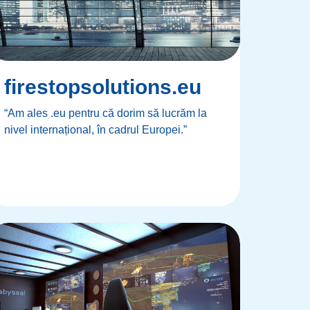
firestopsolutions.eu
“Am ales .eu pentru că dorim să lucrăm la
nivel internațional, în cadrul Europei.”