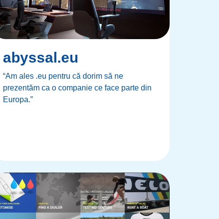
abyssal.eu
“Am ales .eu pentru că dorim să ne
prezentăm ca o companie ce face parte din
Europa.”