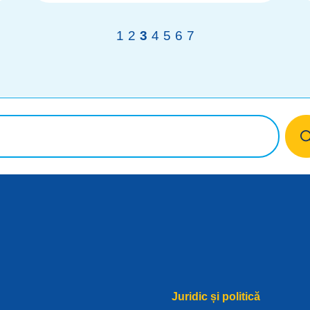
1
2
3
4
5
6
7
Juridic și politică