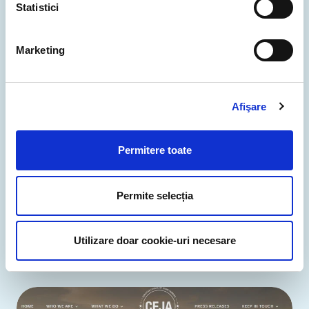
Statistici
Marketing
Afişare
Permitere toate
pairidaiza.eu
Permite selecția
“Domeniul .eu ne reunește alături de ceilalți în
jurul valorilor europene.”
Utilizare doar cookie-uri necesare