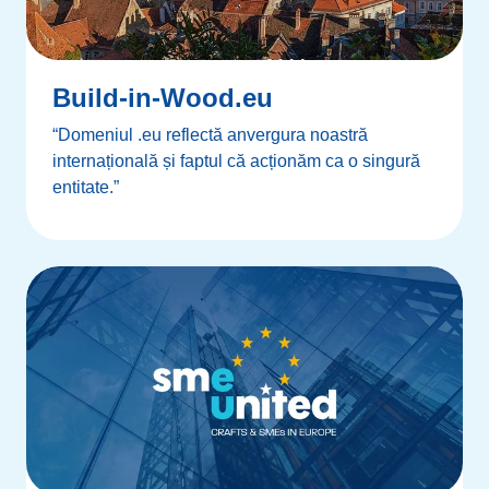
Build-in-Wood.eu
“Domeniul .eu reflectă anvergura noastră
internațională și faptul că acționăm ca o singură
entitate.”