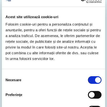
Acest site utilizează cookie-uri
Folosim cookie-uri pentru a personaliza conținutul și
anunțurile, pentru a oferi funcții de rețele sociale și pentru
a analiza traficul. De asemenea, le oferim partenerilor de
rețele sociale, de publicitate și de analize informații cu
privire la modul în care folosiți site-ul nostru. Aceștia le
pot combina cu alte informații oferite de dvs. sau culese
în urma folosirii serviciilor lor.
greeneuropeanjournal.eu
“Publicarea și comunicarea în mediul online au
Selecția
Necesare
devenit extrem de importante, iar .eu este
consimțământului
domeniul pan-European cu care publicul poate
rezona.”
Preferinţe