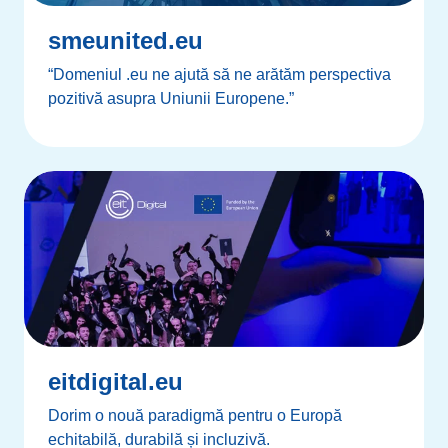
smeunited.eu
“Domeniul .eu ne ajută să ne arătăm perspectiva
pozitivă asupra Uniunii Europene.”
eitdigital.eu
Dorim o nouă paradigmă pentru o Europă
echitabilă, durabilă și incluzivă.