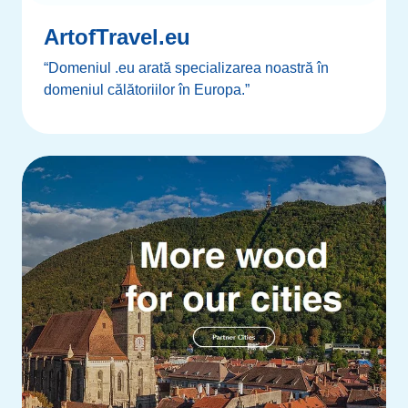
ArtofTravel.eu
“Domeniul .eu arată specializarea noastră în
domeniul călătoriilor în Europa.”