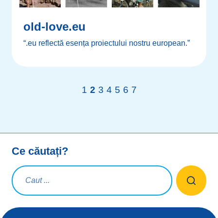
old-love.eu
“.eu reflectă esența proiectului nostru european.”
1
2
3
4
5
6
7
Ce căutați?
Interogare de căutare