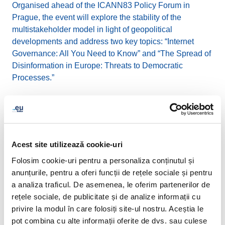
Organised ahead of the ICANN83 Policy Forum in
Prague, the event will explore the stability of the
multistakeholder model in light of geopolitical
developments and address two key topics: “Internet
Governance: All You Need to Know” and “The Spread of
Disinformation in Europe: Threats to Democratic
Processes.”
The event will bring together experts from ICANN,
CZ.NIC, EURid, IGF Czechia, Internet Society, and
CEVRO University, along with Josef Šlerka, a
recognised specialist in disinformation and conspiracy
Acest site utilizează cookie-uri
theories. Open to all interested in digital policy and
Folosim cookie-uri pentru a personaliza conținutul și
governance, this is an opportunity to engage with key
anunțurile, pentru a oferi funcții de rețele sociale și pentru
stakeholders. Register today and be part of the
a analiza traficul. De asemenea, le oferim partenerilor de
conversation!
rețele sociale, de publicitate și de analize informații cu
privire la modul în care folosiți site-ul nostru. Aceștia le
Full event information
.
pot combina cu alte informații oferite de dvs. sau culese