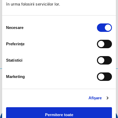
în urma folosirii serviciilor lor.
Registration form
.
Selecția
Necesare
consimțământului
LinkedIn
Twitter
Facebook
distribuiți prin
Preferinţe
Statistici
Marketing
Ce căutați?
Interogare de căutare
Afişare
Permitere toate