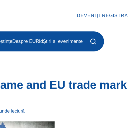
DEVENIȚI REGISTR
ștințe
Despre EURid
Știri și evenimente
name and EU trade mark
cunde
lectură