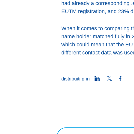
had already a corresponding 
EUTM registration, and 23% di
When it comes to comparing th
name holder matched fully in 2
which could mean that the EUTM
different contact data was use
LinkedIn
Twitter
Face
distribuiți prin
Interogare de căutare