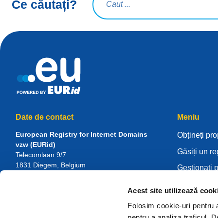
Ce căutați?
Date de contact
Meniu
European Registry for Internet Domains
Obțineți pro
vzw (EURid)
Găsiți un re
Telecomlaan 9/7
1831
Diegem
, Belgium
Gestionați p
RPR Brussel – VAT BE 0864.240.405
Centru de c
Acest site utilizează cook
Întrebări generale
Despre EU
Telefon:
+32 2 401 27 50
Folosim cookie-uri pentru a 
Asistență generală:
info@eurid.eu
Deveniți reg
pentru a analiza traficul. 