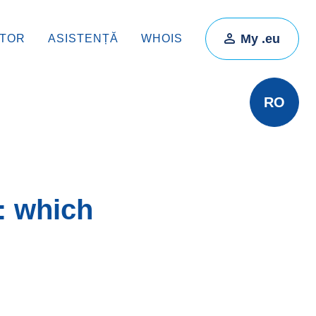
My .eu
ATOR
ASISTENȚĂ
WHOIS
RO
: which