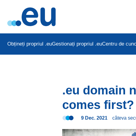
Obțineți propriul .eu
Gestionați propriul .eu
Centru de cuno
.eu domain 
comes first?
9 Dec. 2021
câteva se