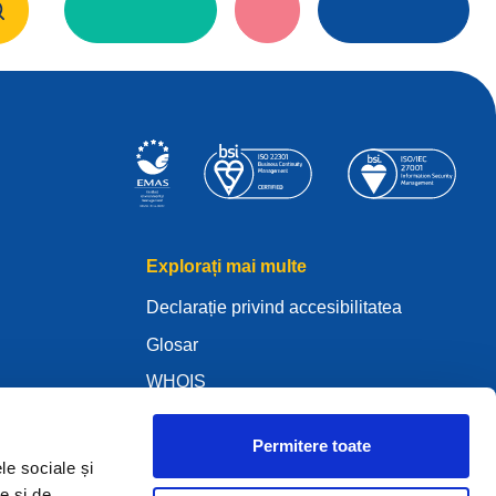
Explorați mai multe
Declarație privind accesibilitatea
Glosar
WHOIS
My .eu
Permitere toate
okie
le sociale și
e și de