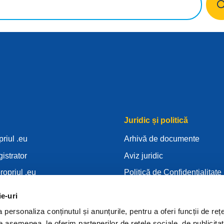
Juridic și politică
priul .eu
Arhivă de documente
gistrator
Aviz juridic
ropriul .eu
Politică de Confidențialitate
unoștințe
RGPD
ie-uri
Rid
Politica privind modulele co
personaliza conținutul și anunțurile, pentru a oferi funcții de rețe
istrator
Articles of Association
De asemenea, le oferim partenerilor de rețele sociale, de publicitat