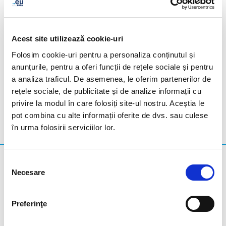
tonnes of CO₂ sequestered over 30 years) and 159
hedge seedlings (representing 5.53 tonnes of CO₂
sequestered over 30 years).
Acest site utilizează cookie-uri
Folosim cookie-uri pentru a personaliza conținutul și
anunțurile, pentru a oferi funcții de rețele sociale și pentru
a analiza traficul. De asemenea, le oferim partenerilor de
Suxy And Prouvy
- Belgia
rețele sociale, de publicitate și de analize informații cu
privire la modul în care folosiți site-ul nostru. Aceștia le
pot combina cu alte informații oferite de dvs. sau culese
în urma folosirii serviciilor lor.
Ce căutați?
Selecția
Necesare
consimțământului
Interogare de căutare
Preferinţe